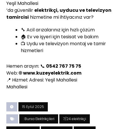
Yeşil Mahallesi
’da güvenilir
elektrikçi, uyducu ve televizyon
tamircisi
hizmetine mi ihtiyacınız var?
🔧 Acil arızalarınız için hızlı çözüm
🏠 Ev ve işyeri için tesisat ve bakım
📺 Uydu ve televizyon montaj ve tamir
hizmetleri
Hemen arayın: 📞
0542 767 75 75
Web: 🌐
www.kuzeyelektrik.com
📍 Hizmet Adresi: Yeşil Mahallesi
Mahallesi
15 Eylül 2025
: Bursa Elektrikçileri
7/24 elektrikçi