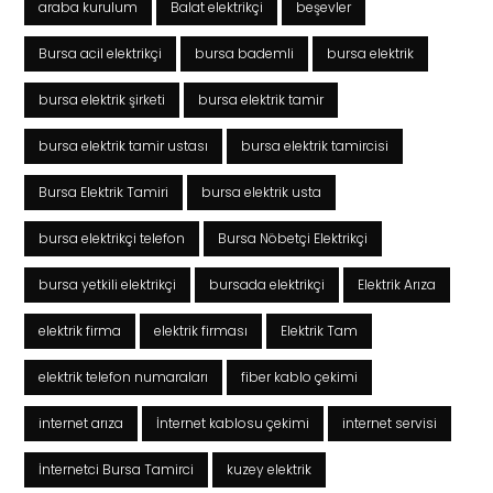
araba kurulum
Balat elektrikçi
beşevler
Bursa acil elektrikçi
bursa bademli
bursa elektrik
bursa elektrik şirketi
bursa elektrik tamir
bursa elektrik tamir ustası
bursa elektrik tamircisi
Bursa Elektrik Tamiri
bursa elektrik usta
bursa elektrikçi telefon
Bursa Nöbetçi Elektrikçi
bursa yetkili elektrikçi
bursada elektrikçi
Elektrik Arıza
elektrik firma
elektrik firması
Elektrik Tam
elektrik telefon numaraları
fiber kablo çekimi
internet arıza
İnternet kablosu çekimi
internet servisi
İnternetci Bursa Tamirci
kuzey elektrik