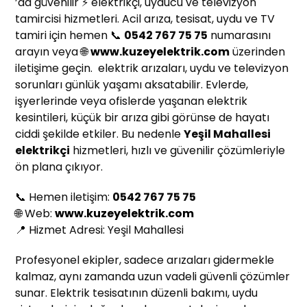
’da güvenilir ⚡ elektrikçi, uyducu ve televizyon
tamircisi hizmetleri. Acil arıza, tesisat, uydu ve TV
tamiri için hemen 📞
0542 767 75 75
numarasını
arayın veya 🌐
www.kuzeyelektrik.com
üzerinden
iletişime geçin. elektrik arızaları, uydu ve televizyon
sorunları günlük yaşamı aksatabilir. Evlerde,
işyerlerinde veya ofislerde yaşanan elektrik
kesintileri, küçük bir arıza gibi görünse de hayatı
ciddi şekilde etkiler. Bu nedenle
Yeşil Mahallesi
elektrikçi
hizmetleri, hızlı ve güvenilir çözümleriyle
ön plana çıkıyor.
📞 Hemen iletişim:
0542 767 75 75
🌐 Web:
www.kuzeyelektrik.com
📍 Hizmet Adresi: Yeşil Mahallesi
Profesyonel ekipler, sadece arızaları gidermekle
kalmaz, aynı zamanda uzun vadeli güvenli çözümler
sunar. Elektrik tesisatının düzenli bakımı, uydu