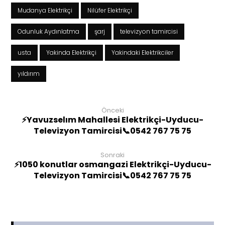
Mudanya Elektrikçi
Nilüfer Elektrikçi
Odunluk Aydınlatma
şarj
televizyon tamircisi
usta
Yakinda Elektrikçi
Yakindaki Elektrikciler
yıldırım
Önceki
⚡Yavuzselım Mahallesi Elektrikçi-Uyducu-
Televizyon Tamircisi📞0542 767 75 75
Sonraki
⚡1050 konutlar osmangazi Elektrikçi-Uyducu-
Televizyon Tamircisi📞0542 767 75 75