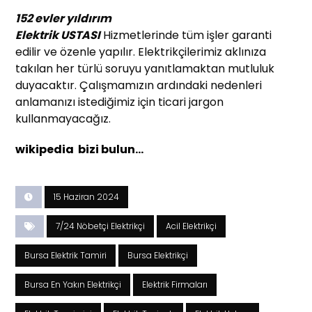
152 evler yıldırım
Elektrik USTASI
Hizmetlerinde tüm işler garanti
edilir ve özenle yapılır. Elektrikçilerimiz aklınıza
takılan her türlü soruyu yanıtlamaktan mutluluk
duyacaktır. Çalışmamızın ardındaki nedenleri
anlamanızı istediğimiz için ticari jargon
kullanmayacağız.
wikipedia bizi bulun…
15 Haziran 2024
7/24 Nöbetçi Elektrikçi
Acil Elektrikçi
Bursa Elektrik Tamiri
Bursa Elektrikçi
Bursa En Yakın Elektrikçi
Elektrik Firmaları