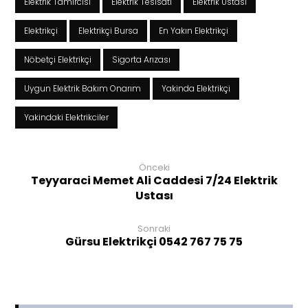
Elektrik Tamircisi
Elektrik Tesisatı
Elektrik Ustası
Elektrikçi
Elektrikçi Bursa
En Yakın Elektrikçi
Nöbetçi Elektrikçi
Sigorta Arızası
Uygun Elektrik Bakım Onarım
Yakinda Elektrikçi
Yakindaki Elektrikciler
Önceki
Teyyaraci Memet Ali Caddesi 7/24 Elektrik
Ustası
Sonraki
Gürsu Elektrikçi 0542 767 75 75