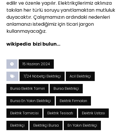
edilir ve özenle yapılır. Elektrikçilerimiz aklınıza
takılan her türlü soruyu yanıtlamaktan mutluluk
duyacaktır. Çalışmamızın ardındaki nedenleri
anlamanızı istediğimiz için ticari jargon
kullanmayacağız.
wikipedia bizi bulun…
15 Haziran 2024
7/24 Nöbetçi Elektrikçi
Acil Elektrikçi
Bursa Elektrik Tamiri
Bursa Elektrikçi
Bursa En Yakın Elektrikçi
Elektrik Firmaları
Elektrik Tamircisi
Elektrik Tesisatı
Elektrik Ustası
Elektrikçi
Elektrikçi Bursa
En Yakın Elektrikçi