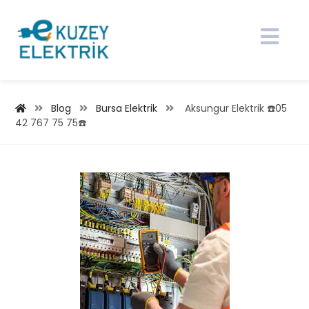
Blog
Bursa Elektrik
Aksungur Elektrik ☎️05
42 767 75 75☎️