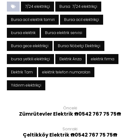
7/24 elektrikçi
Bursa 7/24 elektrikçi
Bursa acil elektrik tamiri
Bursa acil elektrikçi
bursa elektrik
Bursa elektrik servisi
Bursa gece elektrikçi
Bursa Nöbetçi Elektrikçi
bursa yetkili elektrikçi
Elektrik Arıza
elektrik firma
Elektrik Tam
elektrik telefon numaraları
Yıldırım elektrikçi
Önceki
Zümrütevler Elektrik ☎️0542 767 75 75☎️
Sonraki
Çeltikköy Elektrik ☎️0542 767 75 75☎️