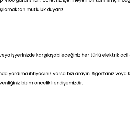
100 garantilidir. Ücretsiz, içermeyen bir tahmin için bug
rşılamaktan mutluluk duyarız.
veya işyerinizde karşılaşabileceğiniz her türlü elektrik 
sunda yardıma ihtiyacınız varsa bizi arayın. Sigortanız veya
venliğiniz bizim öncelikli endişemizdir.