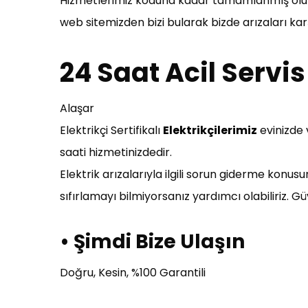
Hizmetlerimiz koduna kadar tamamlanmış olup %
web sitemizden bizi bularak bizde arızaları ka
24 Saat Acil Servis
Alaşar
Elektrikçi Sertifikalı
Elektrikçilerimiz
evinizde 
saati hizmetinizdedir.
Elektrik arızalarıyla ilgili sorun giderme konu
sıfırlamayı bilmiyorsanız yardımcı olabiliriz. Gü
• Şimdi Bize Ulaşın
Doğru, Kesin, %100 Garantili