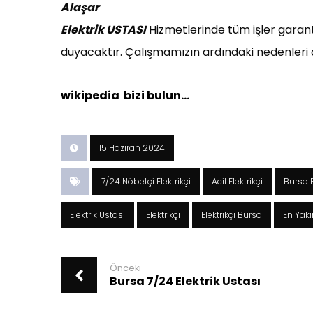
Alaşar
Elektrik USTASI
Hizmetlerinde tüm işler garanti
duyacaktır. Çalışmamızın ardındaki nedenleri a
wikipedia bizi bulun…
15 Haziran 2024
7/24 Nöbetçi Elektrikçi
Acil Elektrikçi
Bursa E
Elektrik Ustası
Elektrikçi
Elektrikçi Bursa
En Yakın
Önceki
Bursa 7/24 Elektrik Ustası