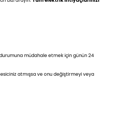
ün bizi arayın.
Tüm elektrik ihtiyaçlarınızı
acil durumuna müdahale etmek için günün 24
 kesiciniz atmışsa ve onu değiştirmeyi veya