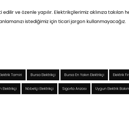
 edilir ve özenle yapılır. Elektrikçilerimiz aklınıza takıla
nlamanızı istediğimiz için ticari jargon kullanmayacağız.
lektrik Tamiri
Bursa Elektrikçi
Bursa En Yakın Elektrikçi
Elektrik F
 Elektrikçi
Nöbetçi Elektrikçi
Sigorta Arızası
Uygun Elektrik Bak