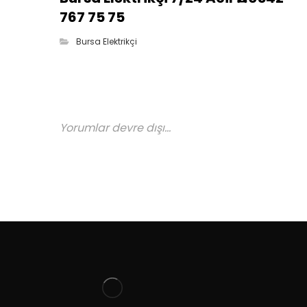
767 75 75
Bursa Elektrikçi
Yorumlar devre dışı...