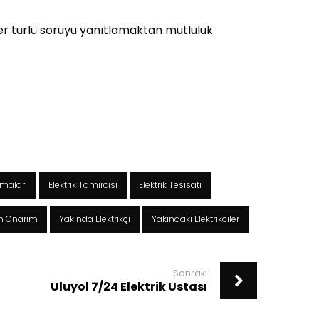
n her türlü soruyu yanıtlamaktan mutluluk
irmaları
Elektrik Tamircisi
Elektrik Tesisatı
ım Onarım
Yakinda Elektrikçi
Yakindaki Elektrikciler
Sonraki
Uluyol 7/24 Elektrik Ustası