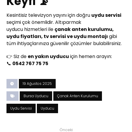
Keyfi 📡
Kesintisiz televizyon yayını için doğru
uydu servisi
seçimi çok önemlidir. Altıparmak
uyducu hizmetleri ile
çanak anten kurulumu,
uydu fiyatları, tv servisi ve uydu montajı
gibi
tüm ihtiyaçlarınıza güvenilir çözümler bulabilirsiniz.
👉 Siz de
en yakın uyducu
için hemen arayın:
📞
0542 767 75 75
19 Ağustos 2025
Bursa Uyducu
Çanak Anten Kurulumu
Uydu Servisi
Uyducu
Önceki