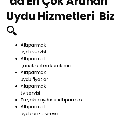
’da En Çok Aranan
Uydu Hizmetleri Biz
🔍
Altıparmak
uydu servisi
Altıparmak
çanak anten kurulumu
Altıparmak
uydu fiyatları
Altıparmak
tv servisi
En yakın uyducu Altıparmak
Altıparmak
uydu arıza servisi