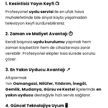
1.
Kesintisiz Yayın Keyfi 📺
Profesyonel
uydu servisi
ile en ufak hava
muhalefetinde bile sinyal kaybı yaşamadan
televizyon keyfi sürdürebilirsiniz.
2.
Zaman ve Maliyet Avantajı ⏱️
Kendi başınıza
uydu kurulumu
yapmak hem
zaman kaybettirir hem de cihazlarınıza zarar
verebilir. Profesyonel ekipler kısa sürede sorunu
çözer.
3.
En Yakın Uyducu Avantajı 📍
Altıparmak
’nın
Osmangazi, Nilüfer, Yıldırım, İnegöl,
Gemlik, Mudanya, Gürsu ve Kestel
ilçelerinde
en
yakın uyducu
desteğiyle hızlı servis sağlanır.
4.
Güncel Teknolojiye Uyum 🖥️