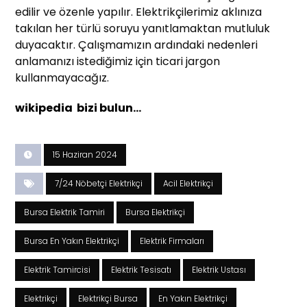
edilir ve özenle yapılır. Elektrikçilerimiz aklınıza
takılan her türlü soruyu yanıtlamaktan mutluluk
duyacaktır. Çalışmamızın ardındaki nedenleri
anlamanızı istediğimiz için ticari jargon
kullanmayacağız.
wikipedia bizi bulun…
15 Haziran 2024
7/24 Nöbetçi Elektrikçi
Acil Elektrikçi
Bursa Elektrik Tamiri
Bursa Elektrikçi
Bursa En Yakın Elektrikçi
Elektrik Firmaları
Elektrik Tamircisi
Elektrik Tesisatı
Elektrik Ustası
Elektrikçi
Elektrikçi Bursa
En Yakın Elektrikçi