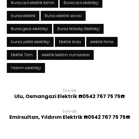
Bursa acil elektrik tamiri
Bursa acil elektrikçi
bursa elektrik
Bursa elektrik servisi
Bursa gece elektrikçi
Bursa Nöbetçi Elektrikçi
bursa yetkili elektrikçi
Elektrik Arıza
elektrik firma
Elektrik Tam
elektrik telefon numaraları
Yıldırım elektrikçi
Önceki
Ulu, Osmangazi Elektrik ☎️0542 767 75 75☎️
Sonraki
Emirsultan, Yıldırım Elektrik ☎️0542 767 75 75☎️