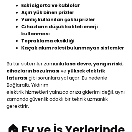
Eski sigorta ve kablolar
Aşırı yük binen prizler
Yanlış kullanılan çoklu prizler
Cihazların düşük kaliteli enerji
kullanması
Topraklama eksikliği
Kaçak akım rolesi bulunmayan sistemler
Bu tür sistemler zamanla
kısa devre
,
yangın riski
,
cihazların bozulması
ve
yüksek elektrik
faturası
gibi sorunlara yol açar. Bu nedenle
Bağlaraltı, Yıldırım
elektrik hizmetleri yalnızca arıza giderimi değil, aynı
zamanda güvenlik odaklı bir teknik uzmanlık
gerektirir.
🏠 Ev ve İş Yerlerinde