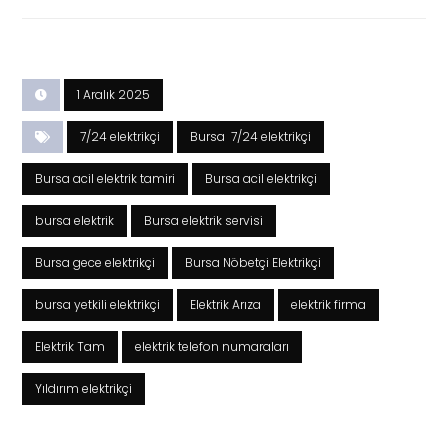
1 Aralık 2025
7/24 elektrikçi
Bursa 7/24 elektrikçi
Bursa acil elektrik tamiri
Bursa acil elektrikçi
bursa elektrik
Bursa elektrik servisi
Bursa gece elektrikçi
Bursa Nöbetçi Elektrikçi
bursa yetkili elektrikçi
Elektrik Arıza
elektrik firma
Elektrik Tam
elektrik telefon numaraları
Yıldırım elektrikçi