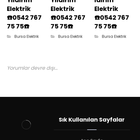
Yıldırım
Yıldırım
ldırım
Elektrik
Elektrik
Elektrik
☎️0542 767
☎️0542 767
☎️0542 767
75 75☎️
75 75☎️
75 75☎️
Bursa Elektrik
Bursa Elektrik
Bursa Elektrik
Yorumlar devre dışı...
Sık Kullanılan Sayfalar