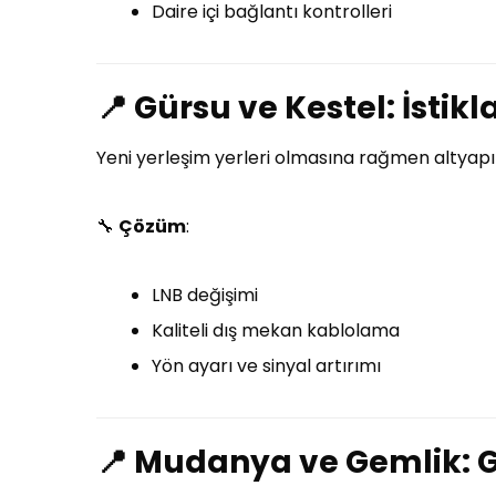
Daire içi bağlantı kontrolleri
📍
Gürsu ve Kestel: İstikl
Yeni yerleşim yerleri olmasına rağmen altyapı e
🔧
Çözüm
:
LNB değişimi
Kaliteli dış mekan kablolama
Yön ayarı ve sinyal artırımı
📍
Mudanya ve Gemlik: G