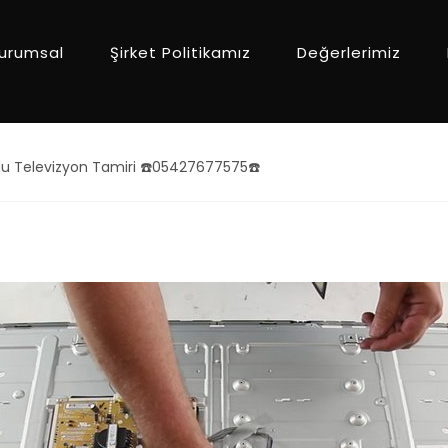
urumsal
Şirket Politikamız
Değerlerimiz
du Televizyon Tamiri ☎️05427677575☎️