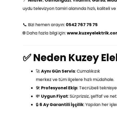
📍
Nilüfer
,
Osmangazi
,
Yıldırım
,
Gürsu
,
Mud
uydu televizyon tamiri alanında hızlı, kaliteli 
📞 Bizi hemen arayın:
0542 767 75 75
🌐 Daha fazla bilgi için:
www.kuzeyelektrik.c
✅
Neden Kuzey Elek
🚀
Aynı Gün Servis
: Cumalıkızık
merkez ve tüm ilçelere hızlı müdahale.
🛠️
Profesyonel Ekip
: Tecrübeli teknisye
💸
Uygun Fiyat
: Sürprizsiz, şeffaf ve ne
🔒
6 Ay Garantili İşçilik
: Yapılan her işl