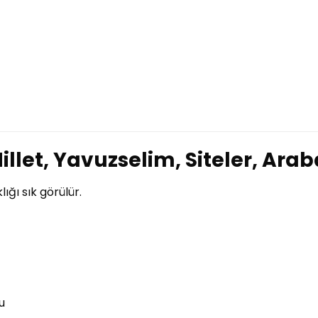
illet, Yavuzselim, Siteler, Arab
ığı sık görülür.
u