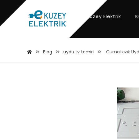
Kuzey Elektrik
K
Blog
uydu tv tamiri
Cumalıkızık Uy