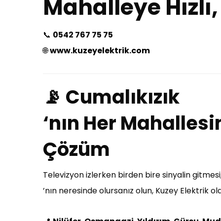
Mahalleye Hızlı,
📞
0542 767 75 75
🌐
www.kuzeyelektrik.com
📡 Cumalıkızık
‘nın Her Mahalles
Çözüm
Televizyon izlerken birden bire sinyalin gitme
’nın neresinde olursanız olun, Kuzey Elektrik ol