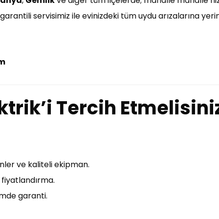
anya
,
Gemlik
ve diğer tüm ilçelerde; mahalle mahalle hi
ve garantili servisimiz ile evinizdeki tüm uydu arızalarına y
om
trik’i Tercih Etmelisini
nler ve kaliteli ekipman.
t fiyatlandırma.
emde garanti.