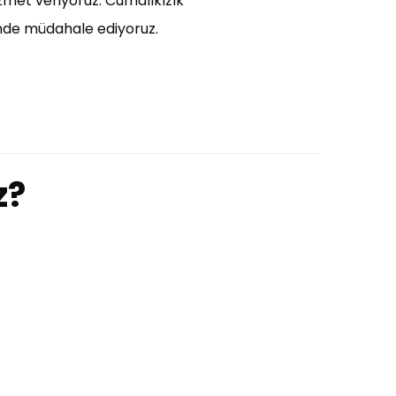
zmet veriyoruz. Cumalıkızık
erinde müdahale ediyoruz.
z?