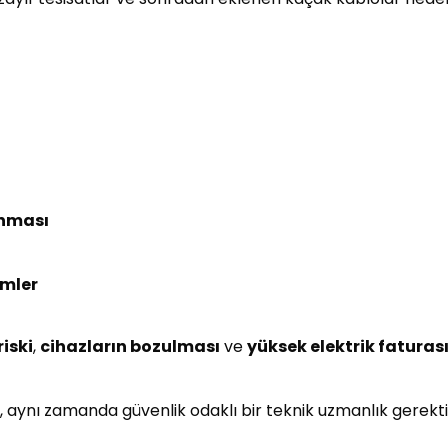
anması
emler
iski
,
cihazların bozulması
ve
yüksek elektrik faturas
l, aynı zamanda güvenlik odaklı bir teknik uzmanlık gerektir