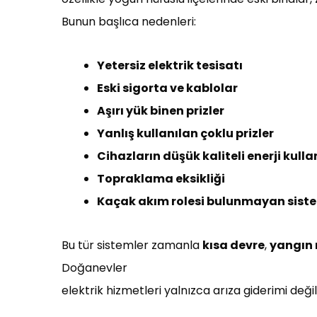
Bunun başlıca nedenleri:
Yetersiz elektrik tesisatı
Eski sigorta ve kablolar
Aşırı yük binen prizler
Yanlış kullanılan çoklu prizler
Cihazların düşük kaliteli enerji kull
Topraklama eksikliği
Kaçak akım rolesi bulunmayan sist
Bu tür sistemler zamanla
kısa devre
,
yangın r
Doğanevler
elektrik hizmetleri yalnızca arıza giderimi deği