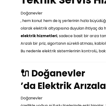
Doğanevler
, hem konut hem de iş yerlerinin hızla büyüdüğü,
olarak elektrik altyapısına duyulan ihtiyaç d
elektrik hizmetleri
, sadece basit bir arıza ta
Arızalı bir priz, sigortanın sürekli atması, kab
Bu nedenle elektrik sistemlerinin kontrolü, bakı
🔌 Doğanevler
’da Elektrik Arızal
Doğanevler
özellikle yoğun nüfuslu ilçelerinde eski binalar