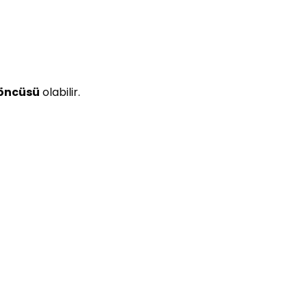
 öncüsü
olabilir.