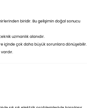
irlerinden biridir. Bu gelişimin doğal sonucu
teknik uzmanlık alanıdır.
süre içinde çok daha büyük sorunlara dönüşebilir.
 vardır.
yle sık sık elektrik problemleriyle karşılaşır.