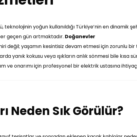
 teknolojinin yoğun kullanıldığı Türkiye’nin en dinamik şeh
a her geçen gün artmaktadır.
Doğanevler
miri değil; yaşamın kesintisiz devam etmesi için zorunlu bir 
lolarda yanık kokusu veya ışıkların anlık sönmesi bile kısa 
m ve onarımı için profesyonel bir elektrik ustasına ihtiyaç
arı Neden Sık Görülür?
, zayıf tesisatlar ve sonradan eklenen kaçak kablolar nedeni