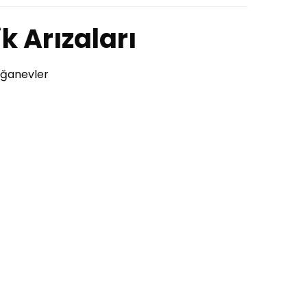
ik Arızaları
Doğanevler