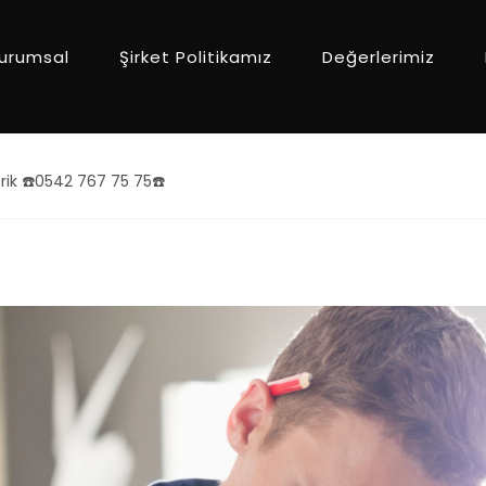
urumsal
Şirket Politikamız
Değerlerimiz
rik ☎️0542 767 75 75☎️