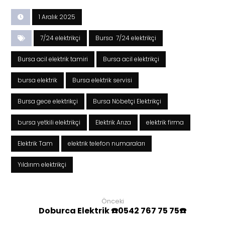
1 Aralık 2025
7/24 elektrikçi
Bursa 7/24 elektrikçi
Bursa acil elektrik tamiri
Bursa acil elektrikçi
bursa elektrik
Bursa elektrik servisi
Bursa gece elektrikçi
Bursa Nöbetçi Elektrikçi
bursa yetkili elektrikçi
Elektrik Arıza
elektrik firma
Elektrik Tam
elektrik telefon numaraları
Yıldırım elektrikçi
Önceki
Doburca Elektrik ☎️0542 767 75 75☎️