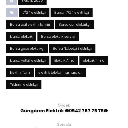
1 Aralık 2025
7/24 elektrikçi
Bursa 7/24 elektrikçi
Bursa acil elektrik tamiri
Bursa acil elektrikçi
bursa elektrik
Bursa elektrik servisi
Bursa gece elektrikçi
Bursa Nöbetçi Elektrikçi
bursa yetkili elektrikçi
Elektrik Arıza
elektrik firma
Elektrik Tam
elektrik telefon numaraları
Yıldırım elektrikçi
Önceki
Güngören Elektrik ☎️0542 767 75 75☎️
Sonraki