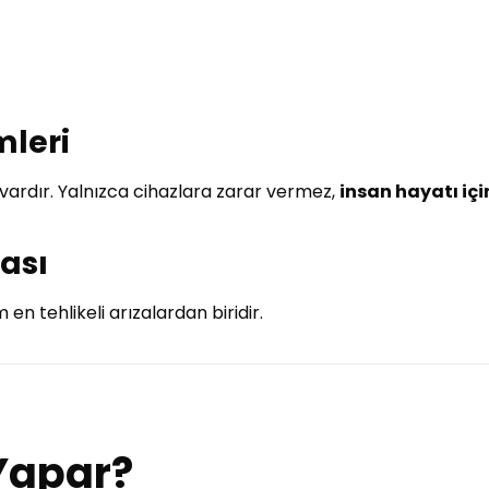
mleri
vardır. Yalnızca cihazlara zarar vermez,
insan hayatı içi
ması
 en tehlikeli arızalardan biridir.
 Yapar?