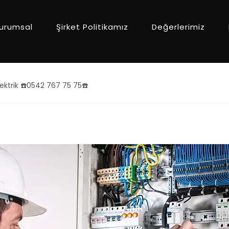
urumsal
Şirket Politikamız
Değerlerimiz
Elektrik ☎️0542 767 75 75☎️