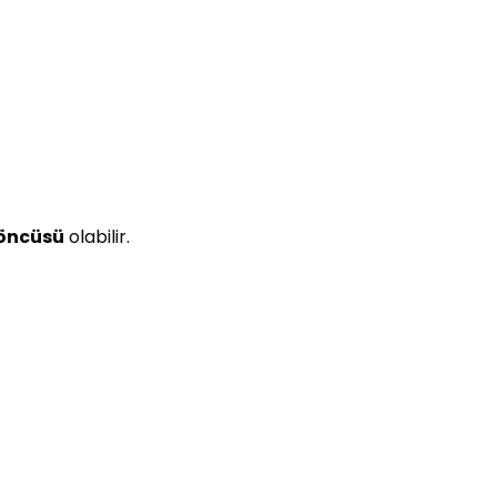
 öncüsü
olabilir.