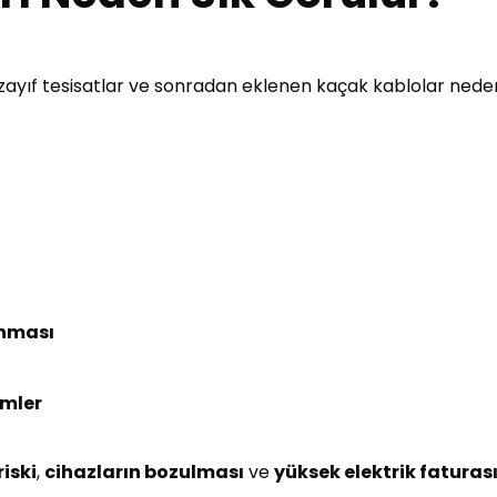
, zayıf tesisatlar ve sonradan eklenen kaçak kablolar nedeni
anması
emler
iski
,
cihazların bozulması
ve
yüksek elektrik faturas