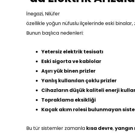
İnegazi, Nilüfer
özellikle yoğun nüfuslu ilçelerinde eski binalar
Bunun başlıca nedenleri:
Yetersiz elektrik tesisatı
Eski sigorta ve kablolar
Aşırı yük binen prizler
Yanlış kullanılan çoklu prizler
Cihazların düşük kaliteli enerji kull
Topraklama eksikliği
Kaçak akım rolesi bulunmayan sist
Bu tür sistemler zamanla
kısa devre
,
yangın r