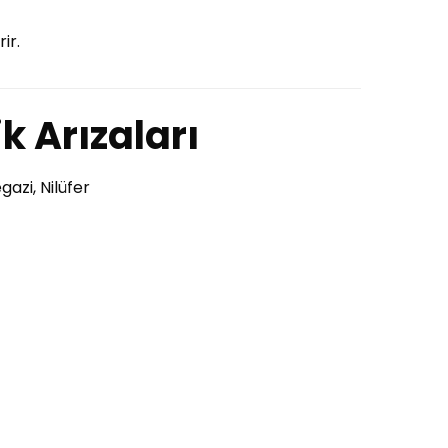
ir.
ik Arızaları
gazi, Nilüfer