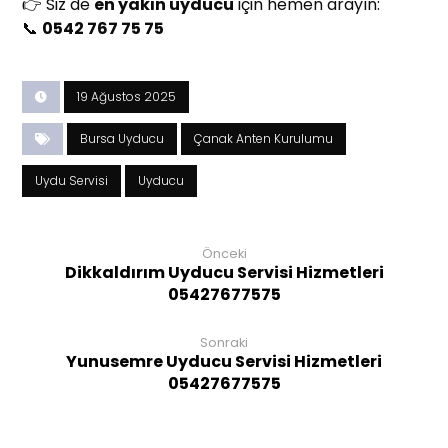
👉 Siz de
en yakın uyducu
için hemen arayın:
📞
0542 767 75 75
19 Ağustos 2025
Bursa Uyducu
Çanak Anten Kurulumu
Uydu Servisi
Uyducu
Önceki
Dikkaldırım Uyducu Servisi Hizmetleri
05427677575
Sonraki
Yunusemre Uyducu Servisi Hizmetleri
05427677575