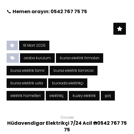
📞
Hemen arayın: 0542 767 75 75
18 Mart 2026
araba kurulum
bursa elektrik firmaları
bursa elektrik tamir
bursa elektrik tamircisi
bursa elektrik usta
bursada elektrikçi
elektrik hizmetleri
elektrikç
kuzey elektrik
şarj
Önceki
Hüdavendigar Elektrikçi 7/24 Acil ☎️0542 767 75
75