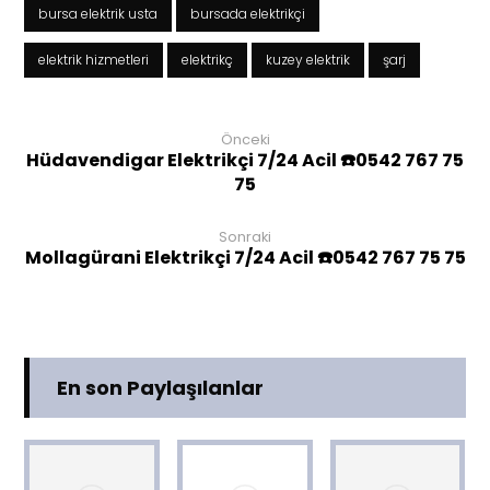
bursa elektrik usta
bursada elektrikçi
elektrik hizmetleri
elektrikç
kuzey elektrik
şarj
Önceki
Hüdavendigar Elektrikçi 7/24 Acil ☎️0542 767 75
75
Sonraki
Mollagürani Elektrikçi 7/24 Acil ☎️0542 767 75 75
En son Paylaşılanlar