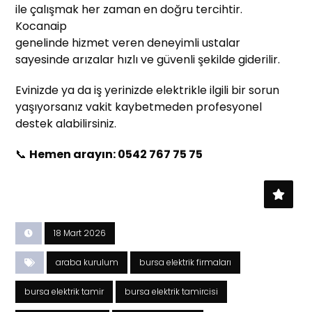
ile çalışmak her zaman en doğru tercihtir.
Kocanaip
genelinde hizmet veren deneyimli ustalar
sayesinde arızalar hızlı ve güvenli şekilde giderilir.
Evinizde ya da iş yerinizde elektrikle ilgili bir sorun
yaşıyorsanız vakit kaybetmeden profesyonel
destek alabilirsiniz.
📞
Hemen arayın: 0542 767 75 75
18 Mart 2026
araba kurulum
bursa elektrik firmaları
bursa elektrik tamir
bursa elektrik tamircisi