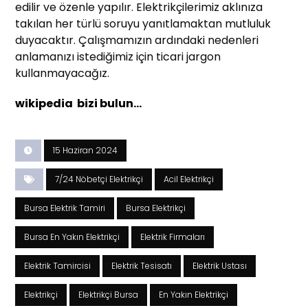
edilir ve özenle yapılır. Elektrikçilerimiz aklınıza
takılan her türlü soruyu yanıtlamaktan mutluluk
duyacaktır. Çalışmamızın ardındaki nedenleri
anlamanızı istediğimiz için ticari jargon
kullanmayacağız.
wikipedia bizi bulun…
15 Haziran 2024
7/24 Nöbetçi Elektrikçi
Acil Elektrikçi
Bursa Elektrik Tamiri
Bursa Elektrikçi
Bursa En Yakın Elektrikçi
Elektrik Firmaları
Elektrik Tamircisi
Elektrik Tesisatı
Elektrik Ustası
Elektrikçi
Elektrikçi Bursa
En Yakın Elektrikçi