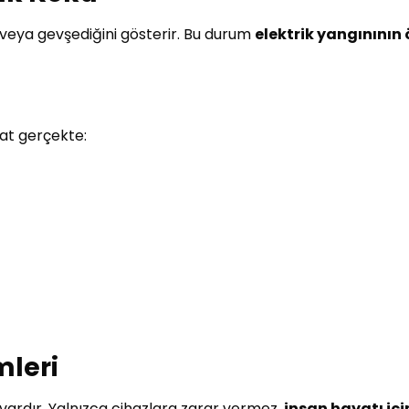
i veya gevşediğini gösterir. Bu durum
elektrik yangınının
at gerçekte:
mleri
vardır. Yalnızca cihazlara zarar vermez,
insan hayatı içi