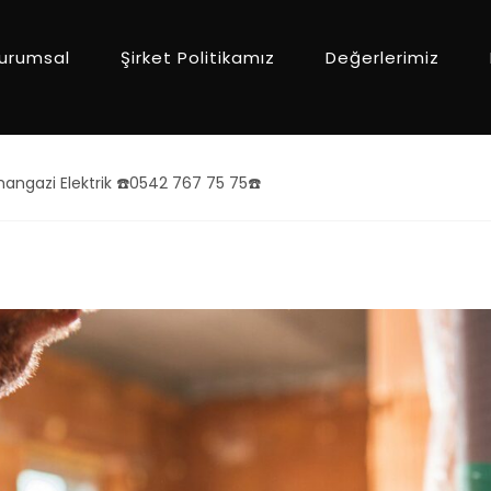
urumsal
Şirket Politikamız
Değerlerimiz
angazi Elektrik ☎️0542 767 75 75☎️