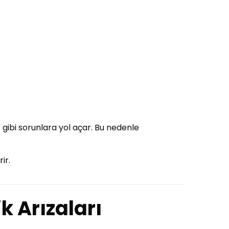
ı
gibi sorunlara yol açar. Bu nedenle
ir.
ik Arızaları