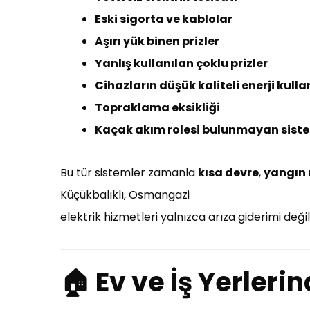
Eski sigorta ve kablolar
Aşırı yük binen prizler
Yanlış kullanılan çoklu prizler
Cihazların düşük kaliteli enerji kull
Topraklama eksikliği
Kaçak akım rolesi bulunmayan sist
Bu tür sistemler zamanla
kısa devre
,
yangın r
Küçükbalıklı, Osmangazi
elektrik hizmetleri yalnızca arıza giderimi deği
🏠 Ev ve İş Yerlerin