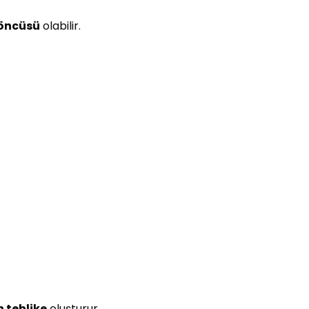
 öncüsü
olabilir.
n tehlike
oluşturur.