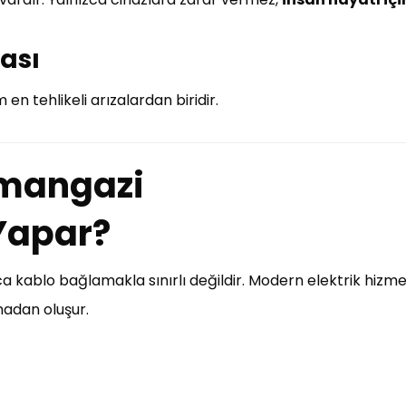
ması
 en tehlikeli arızalardan biridir.
smangazi
 Yapar?
a kablo bağlamakla sınırlı değildir. Modern elektrik hizmetl
madan oluşur.