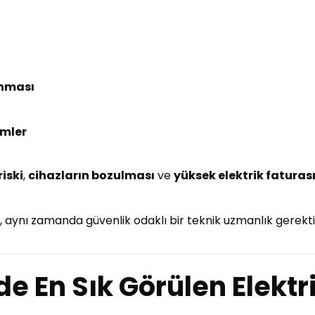
anması
emler
iski
,
cihazların bozulması
ve
yüksek elektrik faturas
l, aynı zamanda güvenlik odaklı bir teknik uzmanlık gerektir
de En Sık Görülen Elektr