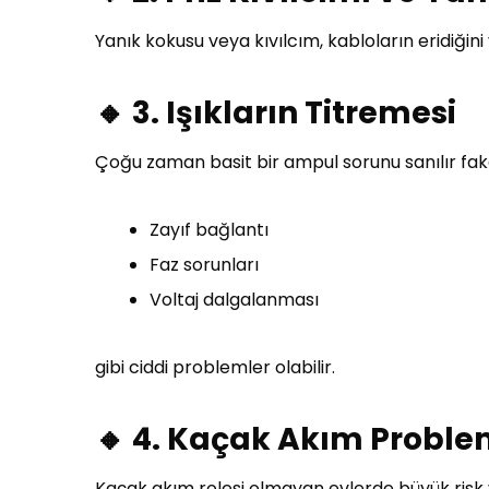
Yanık kokusu veya kıvılcım, kabloların eridiğin
🔸 3. Işıkların Titremesi
Çoğu zaman basit bir ampul sorunu sanılır fak
Zayıf bağlantı
Faz sorunları
Voltaj dalgalanması
gibi ciddi problemler olabilir.
🔸 4. Kaçak Akım Proble
Kaçak akım rolesi olmayan evlerde büyük risk 