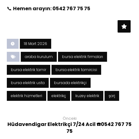
📞
Hemen arayın: 0542 767 75 75
18 Mart 2026
araba kurulum
bursa elektrik firmaları
bursa elektrik tamir
bursa elektrik tamircisi
bursa elektrik usta
bursada elektrikçi
elektrik hizmetleri
elektrikç
kuzey elektrik
şarj
Önceki
Hüdavendigar Elektrikçi 7/24 Acil ☎️0542 767 75
75