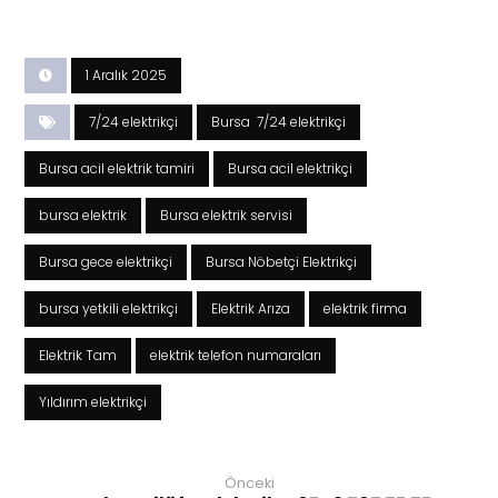
1 Aralık 2025
7/24 elektrikçi
Bursa 7/24 elektrikçi
Bursa acil elektrik tamiri
Bursa acil elektrikçi
bursa elektrik
Bursa elektrik servisi
Bursa gece elektrikçi
Bursa Nöbetçi Elektrikçi
bursa yetkili elektrikçi
Elektrik Arıza
elektrik firma
Elektrik Tam
elektrik telefon numaraları
Yıldırım elektrikçi
Önceki