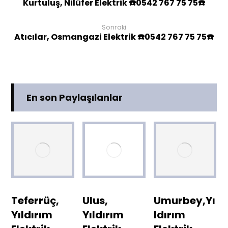
Kurtuluş, Nilüfer Elektrik ☎️0542 767 75 75☎️
Sonraki
Atıcılar, Osmangazi Elektrik ☎️0542 767 75 75☎️
En son Paylaşılanlar
Teferrüç,
Ulus,
Umurbey,Yı
Yıldırım
Yıldırım
ldırım