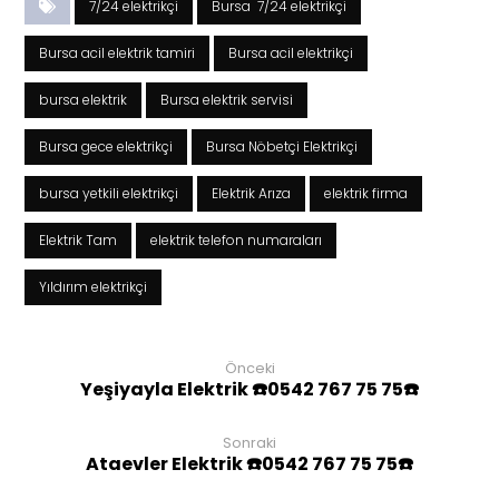
7/24 elektrikçi
Bursa 7/24 elektrikçi
Bursa acil elektrik tamiri
Bursa acil elektrikçi
bursa elektrik
Bursa elektrik servisi
Bursa gece elektrikçi
Bursa Nöbetçi Elektrikçi
bursa yetkili elektrikçi
Elektrik Arıza
elektrik firma
Elektrik Tam
elektrik telefon numaraları
Yıldırım elektrikçi
Önceki
Yeşiyayla Elektrik ☎️0542 767 75 75☎️
Sonraki
Ataevler Elektrik ☎️0542 767 75 75☎️