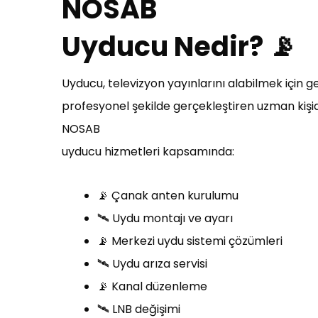
NOSAB
Uyducu Nedir? 📡
Uyducu, televizyon yayınlarını alabilmek için g
profesyonel şekilde gerçekleştiren uzman kişid
NOSAB
uyducu hizmetleri kapsamında:
📡 Çanak anten kurulumu
🛰️ Uydu montajı ve ayarı
📡 Merkezi uydu sistemi çözümleri
🛰️ Uydu arıza servisi
📡 Kanal düzenleme
🛰️ LNB değişimi