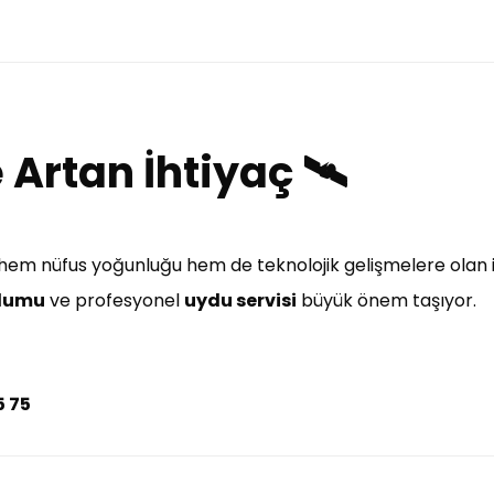
Artan İhtiyaç 🛰️
k hem nüfus yoğunluğu hem de teknolojik gelişmelere olan il
ulumu
ve profesyonel
uydu servisi
büyük önem taşıyor.
5 75