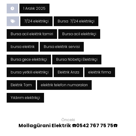
1 Aralık 2025
7/24 elektrikçi
Bursa 7/24 elektrikçi
Bursa acil elektrik tamiri
Bursa acil elektrikçi
bursa elektrik
Bursa elektrik servisi
Bursa gece elektrikçi
Bursa Nöbetçi Elektrikçi
bursa yetkili elektrikçi
Elektrik Arıza
elektrik firma
Elektrik Tam
elektrik telefon numaraları
Yıldırım elektrikçi
Önceki
Mollagürani Elektrik ☎️0542 767 75 75☎️