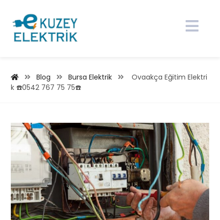
Blog
Bursa Elektrik
Ovaakça Eğitim Elektri
k ☎️0542 767 75 75☎️