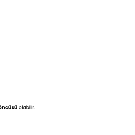
 öncüsü
olabilir.