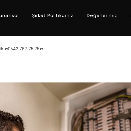
urumsal
Şirket Politikamız
Değerlerimiz
ik ☎️0542 767 75 75☎️