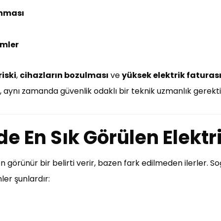
anması
emler
iski
,
cihazların bozulması
ve
yüksek elektrik faturas
l, aynı zamanda güvenlik odaklı bir teknik uzmanlık gerektir
de En Sık Görülen Elektr
zen görünür bir belirti verir, bazen fark edilmeden ilerler. 
ler şunlardır: