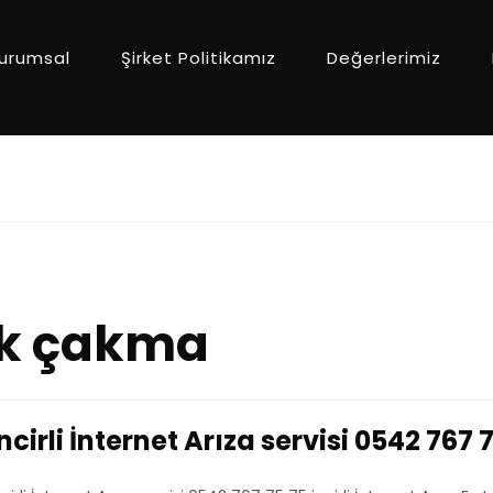
urumsal
Şirket Politikamız
Değerlerimiz
ak çakma
incirli İnternet Arıza servisi 0542 767 