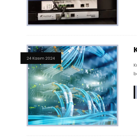
24 Kasım 2024
K
b