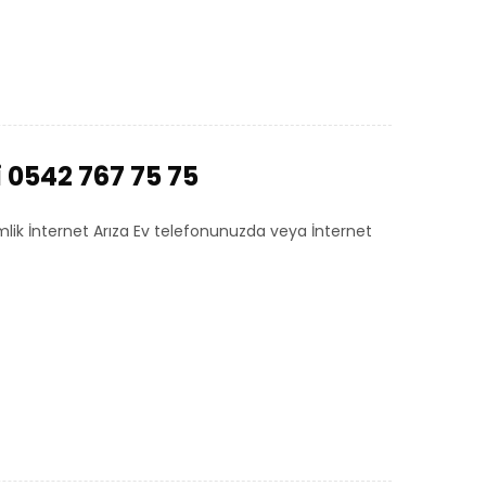
i 0542 767 75 75
mlik İnternet Arıza Ev telefonunuzda veya İnternet