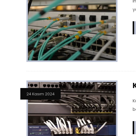
i
y
24 Kasım 2024
K
b