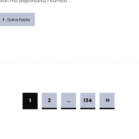
orun mu yaşıyorsunuz? Kumsaz ...
Daha Fazla
1
2
…
134