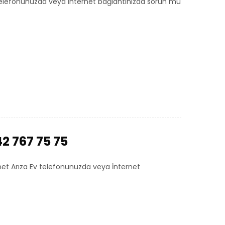
 Ev telefonunuzda veya İnternet bağlantınızda sorun mu
42 767 75 75
ernet Arıza Ev telefonunuzda veya İnternet