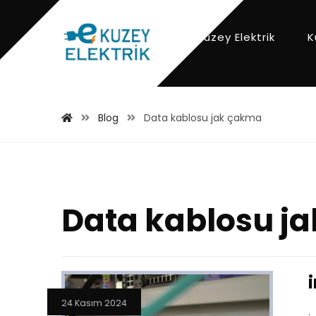
Kuzey Elektrik
K
Blog
Data kablosu jak çakma
Data kablosu j
24 Kasım 2024