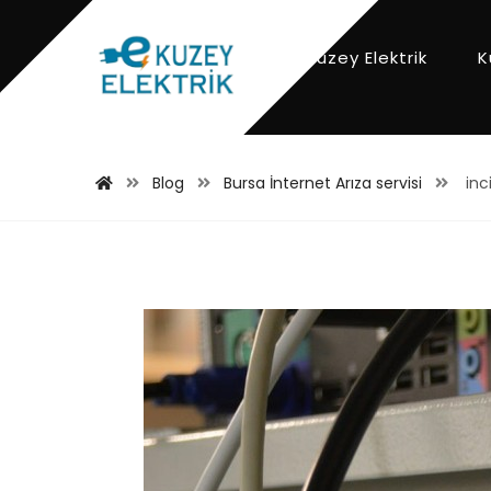
Kuzey Elektrik
K
Blog
Bursa İnternet Arıza servisi
inci