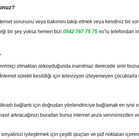
sunuz?
nternet sorununu veya bakımını takip etmek veya kendiniz bir so
çeği bir şey yoksa hemen bizi
0542 767 75 75
no’lu telefondan in
…
çevrimiçi olmaktan alıkoyduğunda inanılmaz derecede sinir bozucu
ternet sürekli kesildiği için televizyon izleyemeyen çocuklarla uğ
stikrarlı bağlantı için doğrudan yönlendiriciye bağlamak en iyisi
asıl artıracağınızı buradan
bursa internet arıza servisimizden 
alinizi iyileştirmek için çeşitli ipuçları ve püf noktaları içeren 