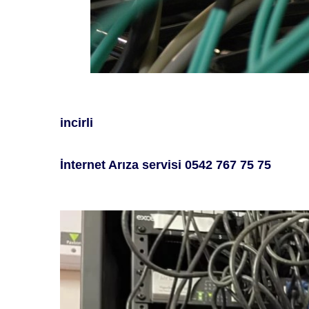
incirli
İ
nternet
A
rıza servisi
0542 767 75 75