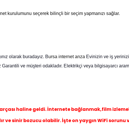
ernet kurulumunu seçerek bilinçli bir seçim yapmanızı sağlar.
ınız olarak buradayız. B
ursa internet arıza
Evinizin
ve iş yeriniz
z Garantili ve müşteri odakladır.
E
lektrikçi veya bilgisayarcı ar
arçası haline geldi. İnternete bağlanmak,film izleme
r ve sinir bozucu olabilir. İşte on yaygın WiFi sorunu 