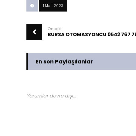
1 Mart 2023
Önceki
BURSA OTOMASYONCU 0542 767 75
En son Paylaşılanlar
Yorumlar devre dışı...