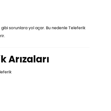
ı
gibi sorunlara yol açar. Bu nedenle Teleferik
ir.
ik Arızaları
leferik