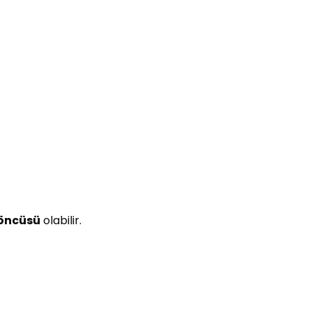
 öncüsü
olabilir.