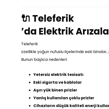
🔌 Teleferik
’da Elektrik Arızal
Teleferik
özellikle yoğun nüfuslu ilçelerinde eski binalar
Bunun başlıca nedenleri:
Yetersiz elektrik tesisatı
Eski sigorta ve kablolar
Aşırı yük binen prizler
Yanlış kullanılan çoklu prizler
Cihazların düşük kaliteli enerji kull