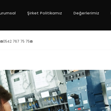
urumsal
Şirket Politikamız
Değerlerimiz
k ☎️0542 767 75 75☎️