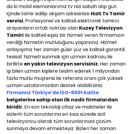
da ki mobil elemanlarımız tv nizi sabah alıp gün
içinde tamir edilip akşam adresinize
Hızlı T
v Tamir
servisi.
Profesyonel ve kaliteli elektronik tamirci
arayanların ortak noktası olan
Kuzey Televizyon
Tamiri
ile kaliteli eşsiz bir hizmet veren firmamızın
verdiği hizmetin mutluluğunu yaşarsınız. Hizmet
anlayışımız her zaman güler yüz ve kaliteli garantili
tesisat hizmeti sunmak için uzman kadrosu ile
birlikte
en yakın t
elevizyon servisiniz
.
Her zaman
işi bilen uzman kişilere teslim ederek 1 milyondan
fazla mutlu müşterisi ile referans oranı çok yüksek
uzman ustalarımızdan destek alabilirsiniz.
Firmamız Türkiye’de İSO-9001 Kalite
belgelerine sahip olan ilk nadir firmalardan
biridir.
En son teknoloji cihaz ve makineler ile
sizlerin tüm sorunlarına en kısa sürede acil
televizyoncu olarak tüm sorunlarınıza çözüm
sunmaya devam etmekteyiz. Bizleri her zaman