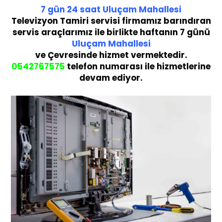
7 gün
24 saat
Uluçam Mahallesi
Te
levizyon Tamiri servisi
firmamız barındıran
servis araçlarımız ile birlikte haftanın 7 günü
Uluçam Mahallesi
ve Çevresinde hizmet vermektedir.
05
42767575
telefon numarası ile hizmetlerine
devam ediyor.