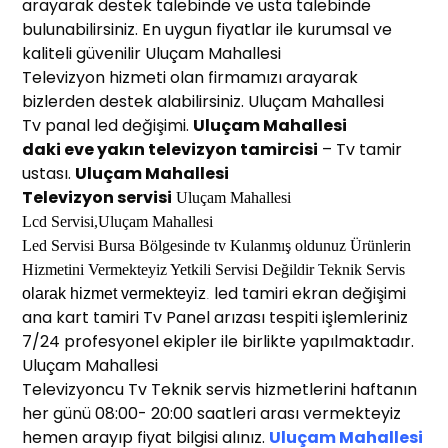
arayarak destek talebinde ve usta talebinde
bulunabilirsiniz. En uygun fiyatlar ile kurumsal ve
kaliteli güvenilir Uluçam Mahallesi
Televizyon hizmeti olan firmamızı arayarak
bizlerden destek alabilirsiniz. Uluçam Mahallesi
Tv panal led değişimi.
Uluçam Mahallesi
daki eve yakın
televizyon
t
amircisi
– Tv tamir
ustası.
Uluçam Mahallesi
Televizyon servisi
Uluçam Mahallesi
Lcd Servisi,
Uluçam Mahallesi
Led Servisi Bu
rsa
Bölgesinde
tv
Kulanmış oldunuz Ürünlerin
Hi
z
metini Vermek
t
eyiz Yetkili Servisi Değildir Teknik Servis
led tamiri ekran değişimi
o
larak
h
izmet
v
e
r
mekteyiz
.
ana kart tamiri Tv Panel arızası tespiti işlemleriniz
7/24 profesyonel ekipler ile birlikte yapılmaktadır.
Uluçam Mahallesi
Televizyoncu Tv Teknik servis hizmetlerini haftanın
her günü 08:00- 20:00 saatleri arası vermekteyiz
hemen arayıp fiyat bilgisi alınız.
Uluçam Mahallesi