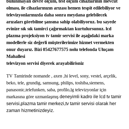
bulunmayan devre ölçüm, test ölçüm cihazlarının mevcut
olması,
ile
cihazları
nızın
arızası hemen tespit edilebiliyor ve
televizyonlarınızda daha sonra meydana gelebilecek
arızaları görebilme şansına sahip olabi
liyoruz.
bu sayede
evinize sık sık tamirci çağırmaktan kurtu
lursunuz
. lcd
plazma projeksiyon tv tamir servisi
ile aşağıdaki marka
modellerle siz değerli müşterilerimize hizmet vermekten
onur duyarız. Bizi 05427677575 nolu telefonda Uluçam
Mahallesi
televizyon servisi diyerek arayabilirisniz
TV Tamirinde
nomande , axen ,hi level,
sony, vestel, arçelik,
beko,
tele,
grundig, samsung, philips, toshiba,siemens,
panasonic,telefunken, saba, profilo,lg televizyonlar için
markasına göre uzmanlaşmış
deneyimli kadro ile lcd tv tamir
servisi,plazma tamir merkezi,tv tamir servisi olarak her
zaman hizmetinizdeyiz.