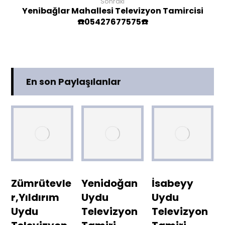
Sonraki
Yenibağlar Mahallesi Televizyon Tamircisi
☎️05427677575☎️
En son Paylaşılanlar
Zümrütevle
Yenidoğan
İsabeyy
r,Yıldırım
Uydu
Uydu
Uydu
Televizyon
Televizyon