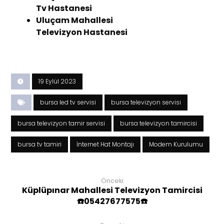
Tv Hastanesi
Uluçam Mahallesi
Televizyon Hastanesi
19 Eylül 2023
bursa led tv servisi
bursa televizyon servisi
bursa televizyon tamir servisi
bursa televizyon tamircisi
bursa tv tamiri
İnternet Hat Montajı
Modem Kurulumu
Önceki
Küplüpınar Mahallesi Televizyon Tamircisi
☎️05427677575☎️