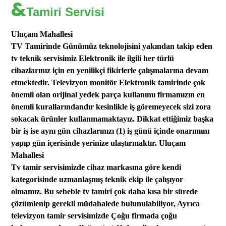
&
Tamiri Servisi
Uluçam Mahallesi
TV Tamirinde Günümüz teknolojisini yakından takip eden
tv teknik servisimiz Elektronik ile ilgili her türlü
cihazlarınız için
en yenilikçi fikirlerle çalışmalarına
devam
etmektedir.
Televizyon monitör
Elektronik tamirinde çok
önemli olan orijinal yedek parça kullanımı firmamızın en
önemli kurallarından
dır kesinlikle iş göremeyecek sizi zora
sokacak ürünler kullanmamaktayız.
Dikkat ettiğimiz b
aşka
bir iş ise aynı gün
cihazlarınızı (1) iş günü içinde onarımını
yapıp
gün
içerisinde yerinize
ulaştırmaktır. Uluçam
Mahallesi
Tv tamir servisimizde cihaz markasına göre kendi
kategorisinde uzmanlaşmış teknik
ekip
ile çalışıyor
olmamız.
Bu
sebeble
tv tamiri çok daha kısa bir sürede
çözümlenip gerekli müdahalede bulunulabiliyor, Ayrıca
televizyon tamir servisimizde
Çoğu firmada
çoğu