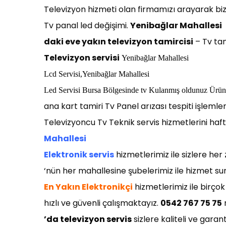
Televizyon hizmeti olan firmamızı arayarak bizl
Tv panal led değişimi.
Yenibağlar Mahallesi
daki eve yakın
televizyon
t
amircisi
– Tv tam
Televizyon servisi
Yenibağlar Mahallesi
Lcd Servisi,
Yenibağlar Mahallesi
Led Servisi Bu
rsa
Bölgesinde
tv
Kulanmış oldunuz Ürünl
ana kart tamiri Tv Panel arızası tespiti işlemle
Televizyoncu Tv Teknik servis hizmetlerini haft
Mahallesi
Elektronik servis
hizmetlerimiz ile sizlere he
‘nün her mahallesine şubelerimiz ile hizmet s
En Yakın Elektronikçi
hizmetlerimiz ile birçok
hızlı ve güvenli çalışmaktayız.
0542 767 75 75
n
’da televizyon servis
sizlere kaliteli ve garan