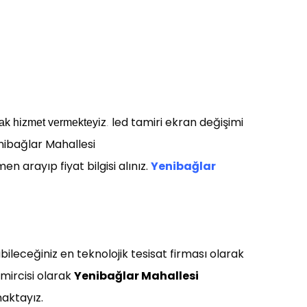
led tamiri ekran değişimi
rak
h
izmet
v
e
r
mekteyiz
.
enibağlar Mahallesi
 arayıp fiyat bilgisi alınız.
Yenibağlar
bileceğiniz en teknolojik tesisat firması olarak
amircisi olarak
Yenibağlar Mahallesi
maktayız.