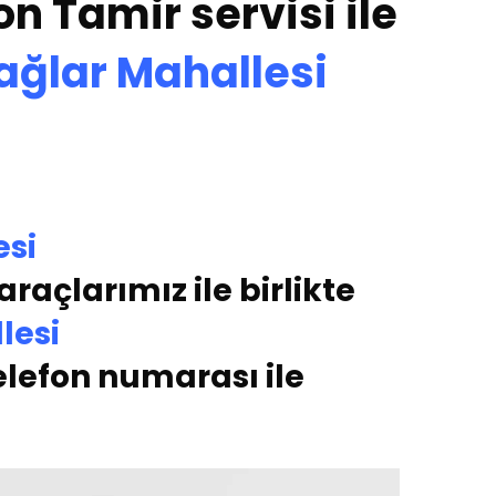
on Tamir servisi ile
ağlar Mahallesi
esi
raçlarımız ile birlikte
lesi
elefon numarası ile