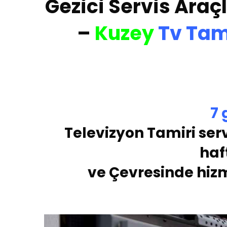
Gezici Servis Araçl
–
Kuzey
Tv Tam
7
Te
levizyon Tamiri serv
haf
ve Çevresinde hiz