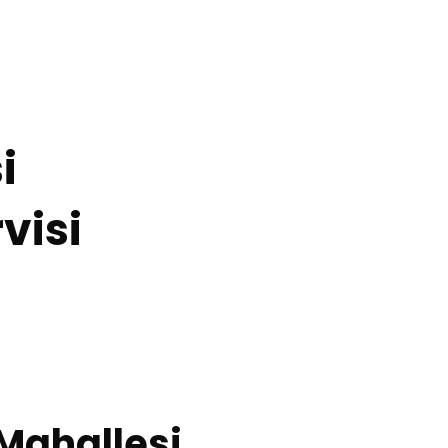
i
visi
 Mahallesi