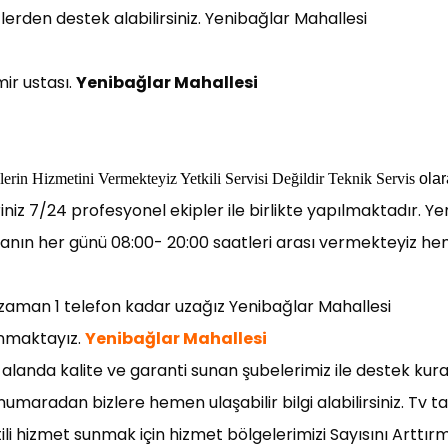
erden destek alabilirsiniz. Yenibağlar Mahallesi
ir ustası.
Yenibağlar Mahallesi
erin Hi
z
metini Vermek
t
eyiz Yetkili Servisi Değildir Teknik Servis
o
la
riniz 7/24 profesyonel ekipler ile birlikte yapılmaktadır. Y
anın her günü 08:00- 20:00 saatleri arası vermekteyiz hemen
r zaman 1 telefon kadar uzağız Yenibağlar Mahallesi
unmaktayız.
Yenibağlar Mahallesi
 alanda kalite ve garanti sunan şubelerimiz ile destek kura
umaradan bizlere hemen ulaşabilir bilgi alabilirsiniz. Tv t
tili hizmet sunmak için hizmet bölgelerimizi Sayısını Arttır