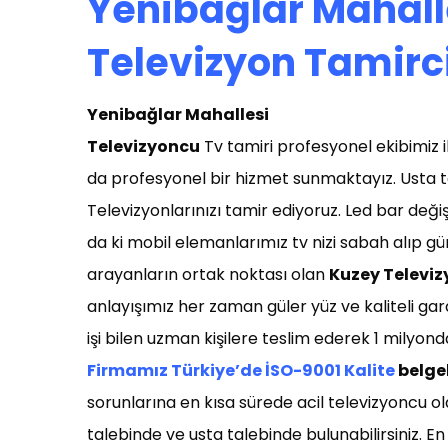
Yenibağlar Mahall
Televizyon Tamirc
Yenibağlar Mahallesi
T
elevizyoncu
Tv tamiri profesyonel ekibimiz il
da profesyonel bir hizmet sunmaktayız. Usta t
Televizyonlarınızı tamir ediyoruz. Led bar deği
da ki mobil elemanlarımız tv nizi sabah alıp g
arayanların ortak noktası olan
Kuzey Televiz
anlayışımız her zaman güler yüz ve kaliteli gar
işi bilen uzman kişilere teslim ederek 1 milyon
Firmamız Türkiye’de İSO-9001 Kalite
belgel
sorunlarına en kısa sürede acil televizyoncu
talebinde ve usta talebinde bulunabilirsiniz. En