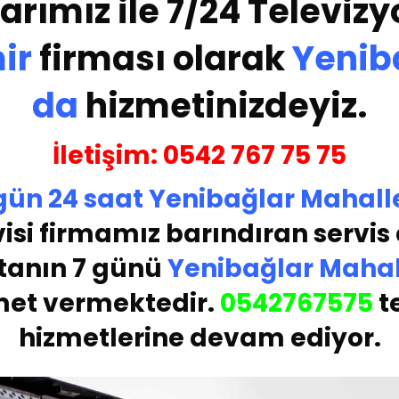
arımız ile 7/24 Televizy
ir
firması olarak
Yenib
da
hizmetinizdeyiz.
İletişim:
05
42 767 75 75
 gün
24 saat
Yenibağlar Mahall
isi
firmamız barındıran servis a
tanın 7 günü
Yenibağlar Mahal
met vermektedir.
05
42767575
t
hizmetlerine devam ediyor.