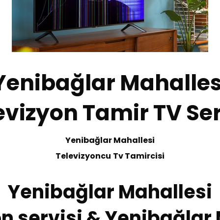
Yenibağlar Mahalles
evizyon Tamir TV Ser
Yenibağlar Mahallesi
Te
levizyoncu
Tv
T
amircisi
Yenibağlar Mahallesi
n servisi & Yenibağlar