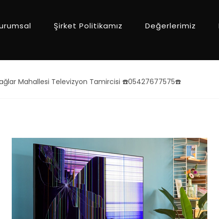
urumsal
Şirket Politikamız
Değerlerimiz
ğlar Mahallesi Televizyon Tamircisi ☎️05427677575☎️