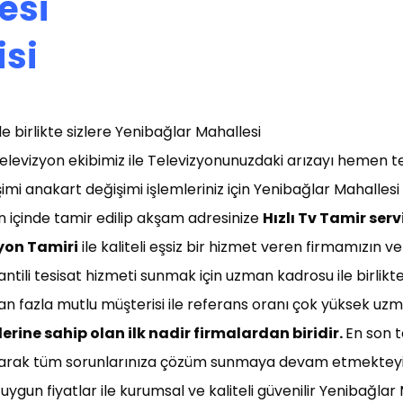
esi
isi
e birlikte sizlere Yenibağlar Mahallesi
elevizyon ekibimiz ile Televizyonunuzdaki arızayı hemen t
şimi anakart değişimi işlemleriniz için Yenibağlar Mahallesi
ün içinde tamir edilip akşam adresinize
Hızlı T
v Tamir servi
yon Tamiri
ile kaliteli eşsiz bir hizmet veren firmamızın 
antili tesisat hizmeti sunmak için uzman kadrosu ile birlikt
dan fazla mutlu müşterisi ile referans oranı çok yüksek uzm
erine sahip olan ilk nadir firmalardan biridir.
En son t
 olarak tüm sorunlarınıza çözüm sunmaya devam etmekteyi
 uygun fiyatlar ile kurumsal ve kaliteli güvenilir Yenibağlar