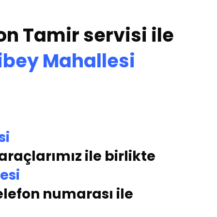
on Tamir servisi ile
ibey Mahallesi
si
raçlarımız ile birlikte
esi
elefon numarası ile