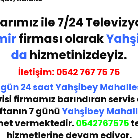
arımız ile 7/24 Televizy
mir
firması olarak
Yahş
da
hizmetinizdeyiz.
İletişim:
05
42 767 75 75
 gün
24 saat
Yahşibey Mahalle
isi
firmamız barındıran servis a
ftanın 7 günü
Yahşibey Mahall
met vermektedir.
05
42767575
t
hizmetlerine devam ediyor.