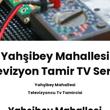
Yahşibey Mahallesi
evizyon Tamir TV Ser
Yahşibey Mahallesi
Te
levizyoncu
Tv
T
amircisi