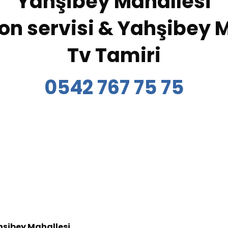
Yahşibey Mahallesi
on servisi & Yahşibey 
Tv Tamiri
0542 767 75 75
şibey Mahallesi