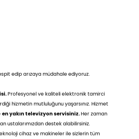
espit edip arızaya müdahale ediyoruz.
si.
Profesyonel ve kaliteli elektronik tamirci
verdiği hizmetin mutluluğunu yaşarsınız. Hizmet
e
en yakın t
elevizyon servisiniz
.
Her zaman
an ustalarımızdan destek alabilirsiniz.
eknoloji cihaz ve makineler ile sizlerin tüm