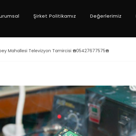
urumsal
Şirket Politikamız
Değerlerimiz
ey Mahallesi Televizyon Tamircisi ☎️05427677575☎️