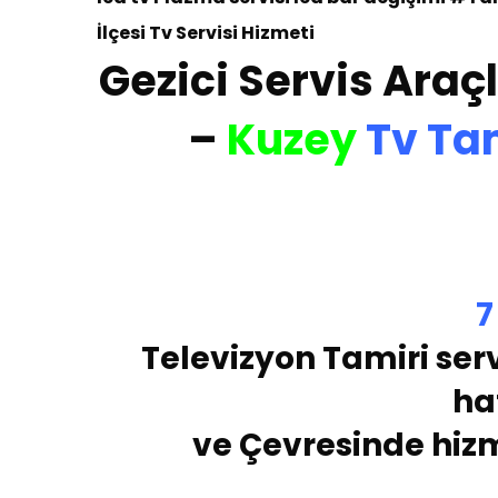
İlçesi
Tv Servisi Hizmeti
Gezici Servis Araçl
–
Kuzey
Tv Ta
7
Te
levizyon Tamiri serv
ha
ve Çevresinde hiz