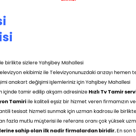
i
isi
e birlikte sizlere Yahşibey Mahallesi
elevizyon ekibimiz ile Televizyonunuzdaki arızayı hemen t
şimi anakart değişimi işlemleriniz için Yahşibey Mahallesi
ün içinde tamir edilip akşam adresinize
Hızlı T
v Tamir servi
yon Tamiri
ile kaliteli eşsiz bir hizmet veren firmamızın 
antili tesisat hizmeti sunmak için uzman kadrosu ile birlikt
dan fazla mutlu müşterisi ile referans oranı çok yüksek uzm
erine sahip olan ilk nadir firmalardan biridir.
En son t