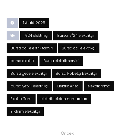
1 Aralık 2025
7/24 elektrikçi
Bursa 7/24 elektrikçi
Bursa acil elektrik tamiri
Bursa acil elektrikçi
bursa elektrik
Bursa elektrik servisi
Bursa gece elektrikçi
Bursa Nöbetçi Elektrikçi
bursa yetkili elektrikçi
Elektrik Arıza
elektrik firma
Elektrik Tam
elektrik telefon numaraları
Yıldırım elektrikçi
Önceki