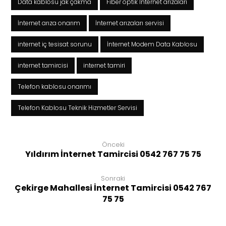
Data kablosu jak çakma
Fiber optik İnternet arızaları
İnternet arıza onarım
İnternet arızaları servisi
internet iç tesisat sorunu
İnternet Modem Data Kablosu
internet tamircisi
internet tamiri
Telefon kablosu onarımı
Telefon Kablosu Teknik Hizmetler Servisi
Önceki
Yıldırım İnternet Tamircisi 0542 767 75 75
Sonraki
Çekirge Mahallesi İnternet Tamircisi 0542 767
75 75