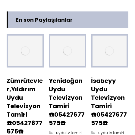
En son Paylaşılanlar
Zümrütevle
Yenidoğan
İsabeyy
r,Yıldırım
Uydu
Uydu
Uydu
Televizyon
Televizyon
Televizyon
Tamiri
Tamiri
Tamiri
☎️05427677
☎️05427677
☎️05427677
575☎️
575☎️
575☎️
uydu tv tamiri
uydu tv tamiri