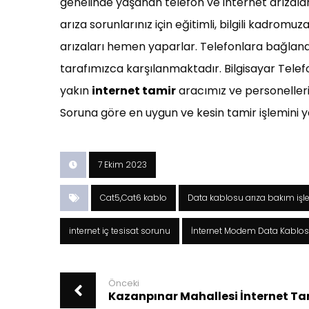
genelinde yaşanan telefon ve internet arızala
arıza sorunlarınız için eğitimli, bilgili kadrom
arızaları hemen yaparlar. Telefonlara bağlanar
tarafımızca karşılanmaktadır. Bilgisayar Telefo
yakın
internet tamir
aracımız ve personelleri
Soruna göre en uygun ve kesin tamir işlemini ya
7 Ekim 2023
Cat5,Cat6 kablo
Data kablosu arıza bakım işle
internet iç tesisat sorunu
İnternet Modem Data Kablo
Önceki
Kazanpınar Mahallesi İnternet Tam