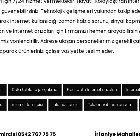
rı için 7/24 hizmet vermektedir. Hayatı kolaylaştıran int
uza güvenebilirsiniz. Teknolojik gelişmeleri yakından takip e
ak internet kullanıldığı zaman kablo sorunu, sinyal kopmas
n ve internet arızaları için firmamızı hemen arayabilirsini
miz yönlendirilir. Adrese ulaşan personellerimiz gerekli ç
parak ürünlerinizi çalışır vaziyette teslim eder.
ri
Data kablosu jak çakma
Fiber optik İnternet arızaları
İnterne
su
internet tamircisi
internet tamiri
Telefon kablosu onarımı
ircisi 0542 767 75 75
İrfaniye Mahalles