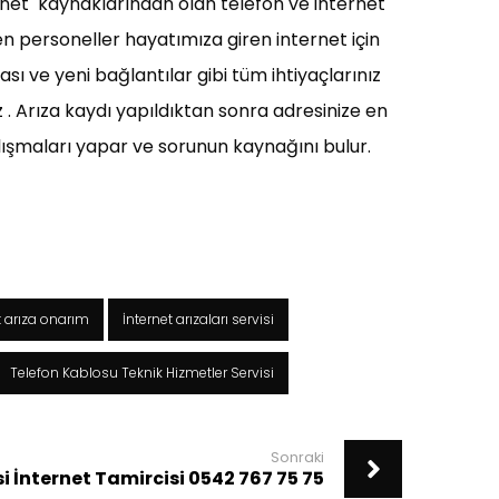
ernet kaynaklarından olan telefon ve internet
den personeller hayatımıza giren internet için
ı ve yeni bağlantılar gibi tüm ihtiyaçlarınız
z . Arıza kaydı yapıldıktan sonra adresinize en
alışmaları yapar ve sorunun kaynağını bulur.
t arıza onarım
İnternet arızaları servisi
Telefon Kablosu Teknik Hizmetler Servisi
Sonraki
i İnternet Tamircisi 0542 767 75 75