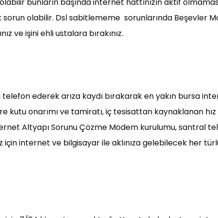
abilir bunların başında internet hattınızın aktif olmaması
k sorun olabilir. Dsl sabitlememe sorunlarında Beşevler M
z ve işini ehli ustalara bırakınız.
a telefon ederek arıza kaydı bırakarak en yakın bursa inte
tre kutu onarımı ve tamiratı, iç tesisattan kaynaklanan hı
İnternet Altyapı Sorunu Çözme Modem kurulumu, santral tele
için internet ve bilgisayar ile aklınıza gelebilecek her tü