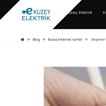
Kuzey Elektrik
K
Blog
Bursa İnternet tamiri
Beşevler 