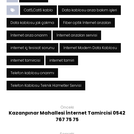
Cat5,Cat6 kablo
Data kablosu arıza bakım işleri
Data kablosu jak çakma
Fiber optik İnternet arızaları
İnternet arıza onarım
İnternet arızaları servisi
internet iç tesisat sorunu
İnternet Modem Data Kablosu
internet tamircisi
internet tamiri
Telefon kablosu onarımı
Telefon Kablosu Teknik Hizmetler Servisi
Önceki
Kazanpınar Mahallesi İnternet Tamircisi 0542
767 75 75
Sonraki