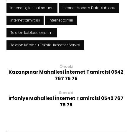
internet iç tesisat sorunu
İnternet Modem Data Kablosu
internet tamircisi
internet tamiri
Telefon kablosu onarımı
Telefon Kablosu Teknik Hizmetler Servisi
Önceki
Kazanpınar Mahallesi İnternet Tamircisi 0542
767 75 75
Sonraki
İrfaniye Mahallesi İnternet Tamircisi 0542 767
75 75