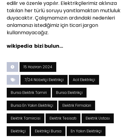
edilir ve özenle yapılır. Elektrikçilerimiz aklınıza
takılan her türlü soruyu yanıtlamaktan mutluluk
duyacaktır. Çalışmamızın ardındaki nedenleri
anlamanızı istediğimiz için ticari jargon
kullanmayacağız.
wikipedia bizi bulun…
15 Haziran 2024
7/24 Nöbetçi Elektrikçi
Acil Elektrikçi
Bursa Elektrik Tamiri
Bursa Elektrikçi
Bursa En Yakın Elektrikçi
Elektrik Firmaları
Elektrik Tamircisi
Elektrik Tesisatı
Elektrik Ustası
Elektrikçi
Elektrikçi Bursa
En Yakın Elektrikçi