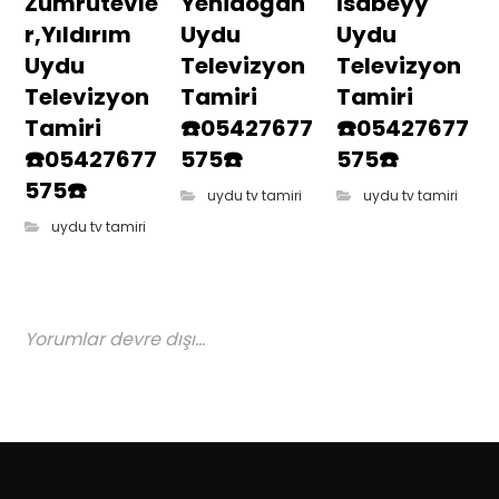
Zümrütevle
Yenidoğan
İsabeyy
r,Yıldırım
Uydu
Uydu
Uydu
Televizyon
Televizyon
Televizyon
Tamiri
Tamiri
Tamiri
☎️05427677
☎️05427677
☎️05427677
575☎️
575☎️
575☎️
uydu tv tamiri
uydu tv tamiri
uydu tv tamiri
Yorumlar devre dışı...