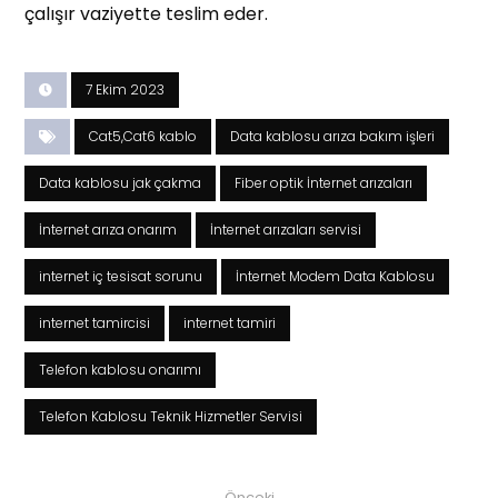
çalışır vaziyette teslim eder.
7 Ekim 2023
Cat5,Cat6 kablo
Data kablosu arıza bakım işleri
Data kablosu jak çakma
Fiber optik İnternet arızaları
İnternet arıza onarım
İnternet arızaları servisi
internet iç tesisat sorunu
İnternet Modem Data Kablosu
internet tamircisi
internet tamiri
Telefon kablosu onarımı
Telefon Kablosu Teknik Hizmetler Servisi
Önceki