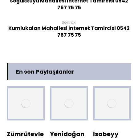
Soğukkuyu Mahallesi İnternet Tamircisi 0542
767 75 75
Sonraki
Kumlukalan Mahallesi İnternet Tamircisi 0542
767 75 75
En son Paylaşılanlar
Zümrütevle
Yenidoğan
İsabeyy