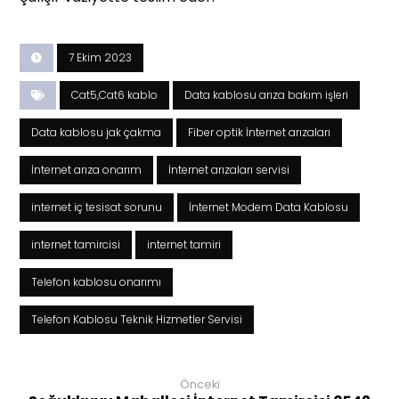
7 Ekim 2023
Cat5,Cat6 kablo
Data kablosu arıza bakım işleri
Data kablosu jak çakma
Fiber optik İnternet arızaları
İnternet arıza onarım
İnternet arızaları servisi
internet iç tesisat sorunu
İnternet Modem Data Kablosu
internet tamircisi
internet tamiri
Telefon kablosu onarımı
Telefon Kablosu Teknik Hizmetler Servisi
Önceki