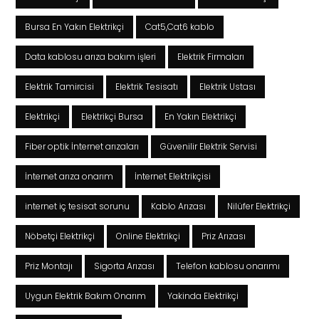
Bursa En Yakın Elektrikçi
Cat5,Cat6 kablo
Data kablosu arıza bakım işleri
Elektrik Firmaları
Elektrik Tamircisi
Elektrik Tesisatı
Elektrik Ustası
Elektrikçi
Elektrikçi Bursa
En Yakın Elektrikçi
Fiber optik İnternet arızaları
Güvenilir Elektrik Servisi
İnternet arıza onarım
İnternet Elektrikçisi
internet iç tesisat sorunu
Kablo Arızası
Nilüfer Elektrikçi
Nöbetçi Elektrikçi
Online Elektrikçi
Priz Arızası
Priz Montajı
Sigorta Arızası
Telefon kablosu onarımı
Uygun Elektrik Bakım Onarım
Yakinda Elektrikçi