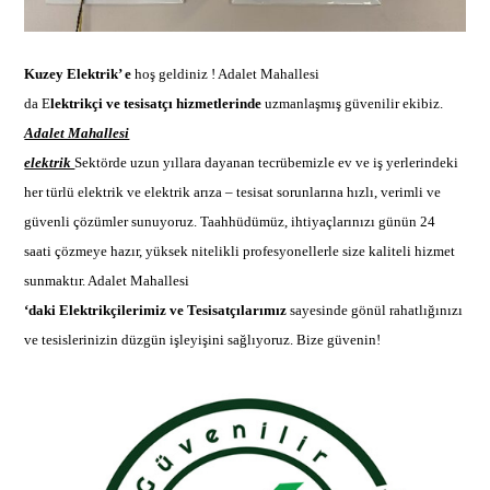
Kuzey Elektrik’ e
hoş geldiniz !
Adalet Mahallesi
da E
lektrikçi ve tesisatçı hizmetlerinde
uzmanlaşmış güvenilir ekibi
z.
Adalet Mahallesi
elektrik
Sektörde uzun yıllara dayanan tecrübemizle ev ve iş yerlerindeki
her türlü elektrik ve
elektrik arıza –
tesisat sorunlarına hızlı, verimli ve
güvenli çözümler sunuyoruz. Taahhüdümüz, ihtiyaçlarınızı günün 24
saati çözmeye hazır, yüksek nitelikli profesyonellerle size kaliteli hizmet
sunmaktır.
Adalet Mahallesi
‘daki Elektrikçilerimiz ve Tesisatçılarımız
sayesinde gönül rahatlığınızı
ve tesislerinizin düzgün işleyişini sağlıyoruz. Bize güvenin!