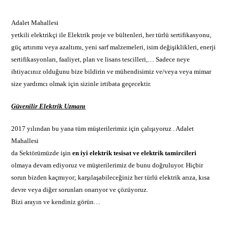
Adalet Mahallesi
yetkili elektrikçi ile Elektrik proje ve bültenleri, her türlü sertifikasyonu,
güç artırımı veya azaltımı, yeni sarf malzemeleri, isim değişiklikleri, enerji
sertifikasyonları, faaliyet, plan ve lisans tescilleri,… Sadece neye
ihtiyacınız olduğunu bize bildirin ve mühendisimiz ve/veya veya mimar
size yardımcı olmak için sizinle irtibata geçecektir.
Güvenilir Elektrik Uzmanı
2017 yılından bu yana tüm müşterilerimiz için çalışıyoruz . Adalet
Mahallesi
da Sektörümüzde işin
en iyi
elektrik
tesisat ve elektrik tamircileri
olmaya devam ediyoruz ve müşterilerimiz de bunu doğruluyor. Hiçbir
sorun bizden kaçmıyor; karşılaşabileceğiniz her türlü elektrik arıza, kısa
devre veya diğer sorunları onarıyor ve çözüyoruz.
Bizi arayın ve kendiniz görün…