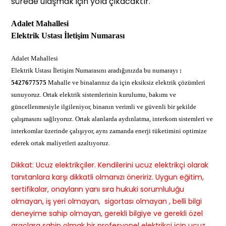
sürede ulaşmak için yola çıkacaktır.
Adalet Mahallesi
Elektrik Ustası İletişim Numarası
Adalet Mahallesi
Elektrik Ustası İletişim Numarasını aradığınızda bu numarayı
:
5427677575
Mahalle ve binalarınız da için eksiksiz elektrik çözümleri
sunuyoruz. Ortak elektrik sistemlerinin kurulumu, bakımı ve
güncellenmesiyle ilgileniyor, binanın verimli ve güvenli bir şekilde
çalışmasını sağlıyoruz. Ortak alanlarda aydınlatma, interkom sistemleri ve
interkomlar üzerinde çalışıyor, aynı zamanda enerji tüketimini optimize
ederek ortak maliyetleri azaltıyoruz.
Dikkat: Ucuz elektrikçiler. Kendilerini ucuz elektrikçi olarak
tanıtanlara karşı dikkatli olmanızı öneririz. Uygun eğitim,
sertifikalar, onayların yanı sıra hukuki sorumluluğu
olmayan, iş yeri olmayan, sigortası olmayan , belli bilgi
deneyime sahip olmayan, gerekli bilgiye ve gerekli özel
araçlara sahip olmak bir profesyonel elektrikçi için ucuz