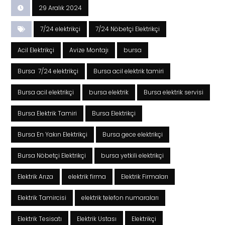
29 Aralık 2024
7/24 elektrikçi
7/24 Nöbetçi Elektrikçi
Acil Elektrikçi
Avize Montajı
bursa
Bursa 7/24 elektrikçi
Bursa acil elektrik tamiri
Bursa acil elektrikçi
bursa elektrik
Bursa elektrik servisi
Bursa Elektrik Tamiri
Bursa Elektrikçi
Bursa En Yakın Elektrikçi
Bursa gece elektrikçi
Bursa Nöbetçi Elektrikçi
bursa yetkili elektrikçi
Elektrik Arıza
elektrik firma
Elektrik Firmaları
Elektrik Tamircisi
elektrik telefon numaraları
Elektrik Tesisatı
Elektrik Ustası
Elektrikçi