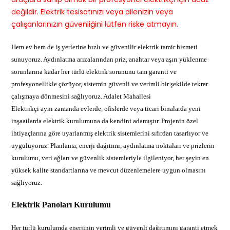
değildir. Elektrik tesisatınızı veya ailenizin veya
çalışanlarınızın güvenliğini lütfen riske atmayın.
Hem ev hem de iş yerlerine hızlı ve güvenilir elektrik tamir hizmeti
sunuyoruz. Aydınlatma arızalarından priz, anahtar veya aşırı yüklenme
sorunlarına kadar her türlü elektrik sorununu tam garanti ve
profesyonellikle çözüyor, sistemin güvenli ve verimli bir şekilde tekrar
çalışmaya dönmesini sağlıyoruz. Adalet Mahallesi
Elektrikçi aynı zamanda evlerde, ofislerde veya ticari binalarda yeni
inşaatlarda elektrik kurulumuna da kendini adamıştır. Projenin özel
ihtiyaçlarına göre uyarlanmış elektrik sistemlerini sıfırdan tasarlıyor ve
uyguluyoruz. Planlama, enerji dağıtımı, aydınlatma noktaları ve prizlerin
kurulumu, veri ağları ve güvenlik sistemleriyle ilgileniyor, her şeyin en
yüksek kalite standartlarına ve mevcut düzenlemelere uygun olmasını
sağlıyoruz.
Elektrik Panoları Kurulumu
Her türlü kurulumda enerjinin verimli ve güvenli dağıtımını garanti etmek