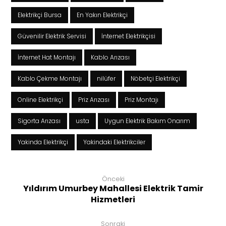
Elektrikçi Bursa
En Yakın Elektrikçi
Güvenilir Elektrik Servisi
İnternet Elektrikçisi
İnternet Hat Montajı
Kablo Arızası
Kablo Çekme Montajı
nilüfer
Nöbetçi Elektrikçi
Online Elektrikçi
Priz Arızası
Priz Montajı
Sigorta Arızası
usta
Uygun Elektrik Bakım Onarım
Yakinda Elektrikçi
Yakindaki Elektrikciler
Önceki
Yıldırım Umurbey Mahallesi Elektrik Tamir
Hizmetleri
Sonraki