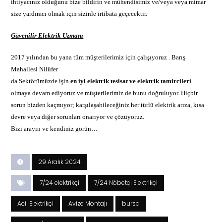
ihtiyacınız olduğunu bize bildirin ve mühendisimiz ve/veya veya mimar
size yardımcı olmak için sizinle irtibata geçecektir.
Güvenilir Elektrik Uzmanı
2017 yılından bu yana tüm müşterilerimiz için çalışıyoruz . Barış
Mahallesi Nilüfer
da Sektörümüzde işin
en iyi
elektrik
tesisat ve elektrik tamircileri
olmaya devam ediyoruz ve müşterilerimiz de bunu doğruluyor. Hiçbir
sorun bizden kaçmıyor; karşılaşabileceğiniz her türlü elektrik arıza, kısa
devre veya diğer sorunları onarıyor ve çözüyoruz.
Bizi arayın ve kendiniz görün…
29 Aralık 2024
7/24 elektrikçi
7/24 Nöbetçi Elektrikçi
Acil Elektrikçi
Avize Montajı
bursa