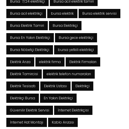
Bursa 7/24 elektrikçi
Bursa acil elektrik tamiri
Bursa acil elektrikçi
bursa elektrik
Bursa elektrik servisi
Bursa Elektrik Tamiri
Bursa Elektrikçi
Bursa En Yakın Elektrikçi
Bursa gece elektrikçi
Bursa Nöbetçi Elektrikçi
bursa yetkili elektrikçi
Elektrik Arıza
elektrik firma
Elektrik Firmaları
Elektrik Tamircisi
elektrik telefon numaraları
Elektrik Tesisatı
Elektrik Ustası
Elektrikçi
Elektrikçi Bursa
En Yakın Elektrikçi
Güvenilir Elektrik Servisi
İnternet Elektrikçisi
İnternet Hat Montajı
Kablo Arızası