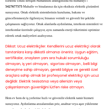
Elektrik Ustası İletişim Numarasını aradığınızda bu numarayı
:
5427677575
Mahalle ve binalarınız da için eksiksiz elektrik çözümleri
sunuyoruz. Ortak elektrik sistemlerinin kurulumu, bakımı ve
güncellenmesiyle ilgileniyor, binanın verimli ve güvenli bir şekilde
çalışmasını sağlıyoruz. Ortak alanlarda aydınlatma, interkom sistemleri ve
interkomlar üzerinde çalışıyor, aynı zamanda enerji tüketimini optimize
ederek ortak maliyetleri azaltıyoruz.
Dikkat: Ucuz elektrikçiler. Kendilerini ucuz elektrikçi olarak
tanıtanlara karşı dikkatli olmanızı öneririz. Uygun eğitim,
sertifikalar, onayların yanı sıra hukuki sorumluluğu
olmayan, iş yeri olmayan, sigortası olmayan , belli bilgi
deneyime sahip olmayan, gerekli bilgiye ve gerekli özel
araçlara sahip olmak bir profesyonel elektrikçi için ucuz
değildir. Elektrik tesisatınızı veya ailenizin veya
çalışanlarınızın güvenliğini lütfen riske atmayın.
Hem ev hem de iş yerlerine hızlı ve güvenilir elektrik tamir hizmeti
sunuyoruz. Aydınlatma arızalarından priz, anahtar veya aşırı yüklenme