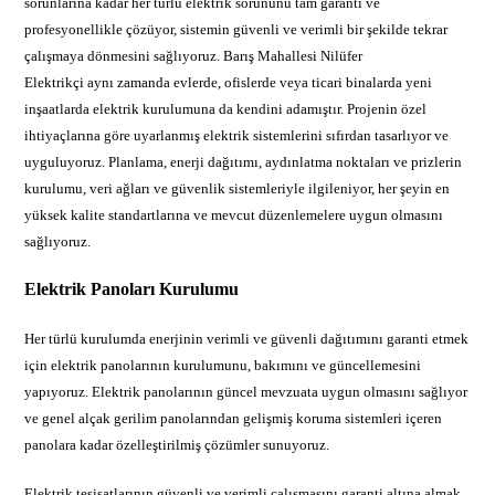
sorunlarına kadar her türlü elektrik sorununu tam garanti ve
profesyonellikle çözüyor, sistemin güvenli ve verimli bir şekilde tekrar
çalışmaya dönmesini sağlıyoruz. Barış Mahallesi Nilüfer
Elektrikçi aynı zamanda evlerde, ofislerde veya ticari binalarda yeni
inşaatlarda elektrik kurulumuna da kendini adamıştır. Projenin özel
ihtiyaçlarına göre uyarlanmış elektrik sistemlerini sıfırdan tasarlıyor ve
uyguluyoruz. Planlama, enerji dağıtımı, aydınlatma noktaları ve prizlerin
kurulumu, veri ağları ve güvenlik sistemleriyle ilgileniyor, her şeyin en
yüksek kalite standartlarına ve mevcut düzenlemelere uygun olmasını
sağlıyoruz.
Elektrik Panoları Kurulumu
Her türlü kurulumda enerjinin verimli ve güvenli dağıtımını garanti etmek
için elektrik panolarının kurulumunu, bakımını ve güncellemesini
yapıyoruz. Elektrik panolarının güncel mevzuata uygun olmasını sağlıyor
ve genel alçak gerilim panolarından gelişmiş koruma sistemleri içeren
panolara kadar özelleştirilmiş çözümler sunuyoruz.
Elektrik tesisatlarının güvenli ve verimli çalışmasını garanti altına almak