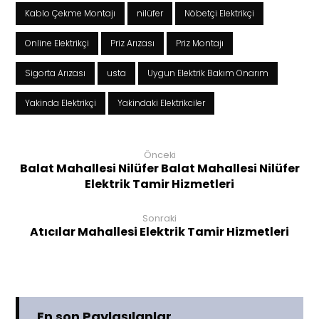
Kablo Çekme Montajı
nilüfer
Nöbetçi Elektrikçi
Online Elektrikçi
Priz Arızası
Priz Montajı
Sigorta Arızası
usta
Uygun Elektrik Bakım Onarım
Yakinda Elektrikçi
Yakindaki Elektrikciler
Önceki
Balat Mahallesi Nilüfer Balat Mahallesi Nilüfer
Elektrik Tamir Hizmetleri
Sonraki
Atıcılar Mahallesi Elektrik Tamir Hizmetleri
En son Paylaşılanlar