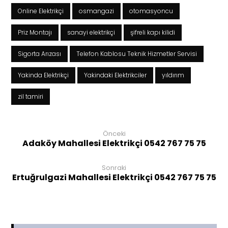
Online Elektrikçi
osmangazi
otomasyoncu
Priz Montajı
sanayi elektrikçi
şifreli kapı kilidi
Sigorta Arızası
Telefon Kablosu Teknik Hizmetler Servisi
Yakinda Elektrikçi
Yakindaki Elektrikciler
yıldırım
zil tamiri
Önceki
Adaköy Mahallesi Elektrikçi 0542 767 75 75
Sonraki
Ertuğrulgazi Mahallesi Elektrikçi 0542 767 75 75