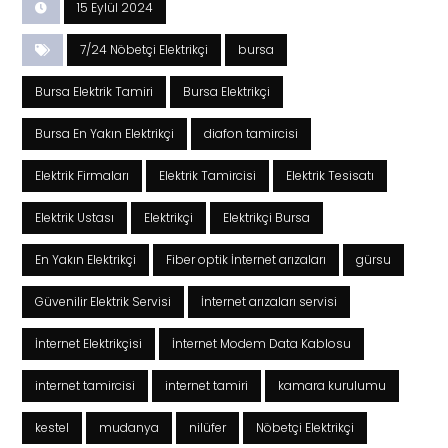
15 Eylül 2024
7/24 Nöbetçi Elektrikçi
bursa
Bursa Elektrik Tamiri
Bursa Elektrikçi
Bursa En Yakın Elektrikçi
diafon tamircisi
Elektrik Firmaları
Elektrik Tamircisi
Elektrik Tesisatı
Elektrik Ustası
Elektrikçi
Elektrikçi Bursa
En Yakın Elektrikçi
Fiber optik İnternet arızaları
gürsu
Güvenilir Elektrik Servisi
İnternet arızaları servisi
İnternet Elektrikçisi
İnternet Modem Data Kablosu
internet tamircisi
internet tamiri
kamara kurulumu
kestel
mudanya
nilüfer
Nöbetçi Elektrikçi