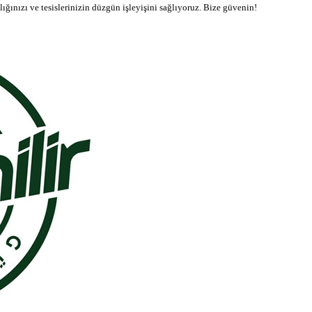
ığınızı ve tesislerinizin düzgün işleyişini sağlıyoruz. Bize güvenin!