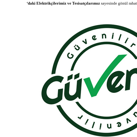
‘daki Elektrikçilerimiz ve Tesisatçılarımız
sayesinde gönül rahatl