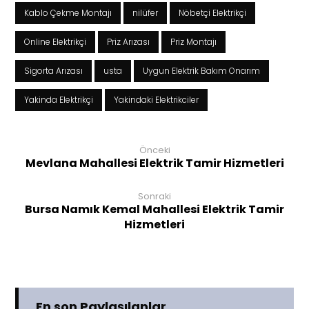
Kablo Çekme Montajı
nilüfer
Nöbetçi Elektrikçi
Online Elektrikçi
Priz Arızası
Priz Montajı
Sigorta Arızası
usta
Uygun Elektrik Bakım Onarım
Yakinda Elektrikçi
Yakindaki Elektrikciler
Önceki
Mevlana Mahallesi Elektrik Tamir Hizmetleri
Sonraki
Bursa Namık Kemal Mahallesi Elektrik Tamir
Hizmetleri
En son Paylaşılanlar