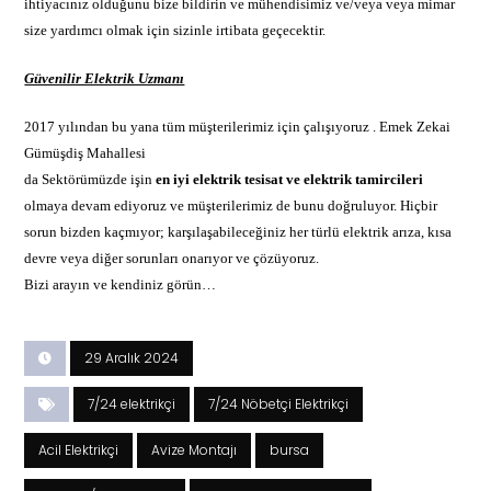
ihtiyacınız olduğunu bize bildirin ve mühendisimiz ve/veya veya mimar
size yardımcı olmak için sizinle irtibata geçecektir.
Güvenilir Elektrik Uzmanı
2017 yılından bu yana tüm müşterilerimiz için çalışıyoruz . Emek Zekai
Gümüşdiş Mahallesi
da Sektörümüzde işin
en iyi
elektrik
tesisat ve elektrik tamircileri
olmaya devam ediyoruz ve müşterilerimiz de bunu doğruluyor. Hiçbir
sorun bizden kaçmıyor; karşılaşabileceğiniz her türlü elektrik arıza, kısa
devre veya diğer sorunları onarıyor ve çözüyoruz.
Bizi arayın ve kendiniz görün…
29 Aralık 2024
7/24 elektrikçi
7/24 Nöbetçi Elektrikçi
Acil Elektrikçi
Avize Montajı
bursa