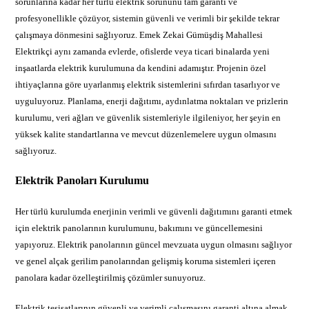
sorunlarına kadar her türlü elektrik sorununu tam garanti ve
profesyonellikle çözüyor, sistemin güvenli ve verimli bir şekilde tekrar
çalışmaya dönmesini sağlıyoruz. Emek Zekai Gümüşdiş Mahallesi
Elektrikçi aynı zamanda evlerde, ofislerde veya ticari binalarda yeni
inşaatlarda elektrik kurulumuna da kendini adamıştır. Projenin özel
ihtiyaçlarına göre uyarlanmış elektrik sistemlerini sıfırdan tasarlıyor ve
uyguluyoruz. Planlama, enerji dağıtımı, aydınlatma noktaları ve prizlerin
kurulumu, veri ağları ve güvenlik sistemleriyle ilgileniyor, her şeyin en
yüksek kalite standartlarına ve mevcut düzenlemelere uygun olmasını
sağlıyoruz.
Elektrik Panoları Kurulumu
Her türlü kurulumda enerjinin verimli ve güvenli dağıtımını garanti etmek
için elektrik panolarının kurulumunu, bakımını ve güncellemesini
yapıyoruz. Elektrik panolarının güncel mevzuata uygun olmasını sağlıyor
ve genel alçak gerilim panolarından gelişmiş koruma sistemleri içeren
panolara kadar özelleştirilmiş çözümler sunuyoruz.
Elektrik tesisatlarının güvenli ve verimli çalışmasını garanti altına almak