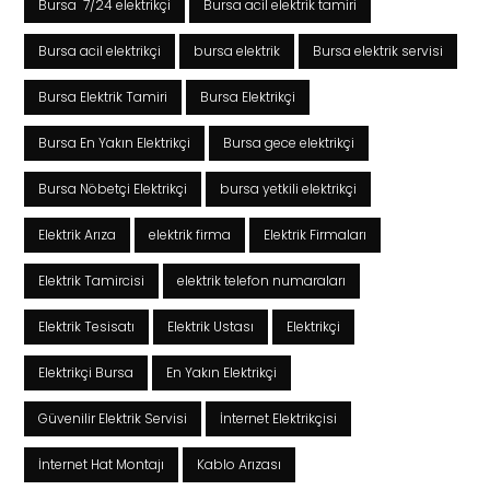
Bursa 7/24 elektrikçi
Bursa acil elektrik tamiri
Bursa acil elektrikçi
bursa elektrik
Bursa elektrik servisi
Bursa Elektrik Tamiri
Bursa Elektrikçi
Bursa En Yakın Elektrikçi
Bursa gece elektrikçi
Bursa Nöbetçi Elektrikçi
bursa yetkili elektrikçi
Elektrik Arıza
elektrik firma
Elektrik Firmaları
Elektrik Tamircisi
elektrik telefon numaraları
Elektrik Tesisatı
Elektrik Ustası
Elektrikçi
Elektrikçi Bursa
En Yakın Elektrikçi
Güvenilir Elektrik Servisi
İnternet Elektrikçisi
İnternet Hat Montajı
Kablo Arızası