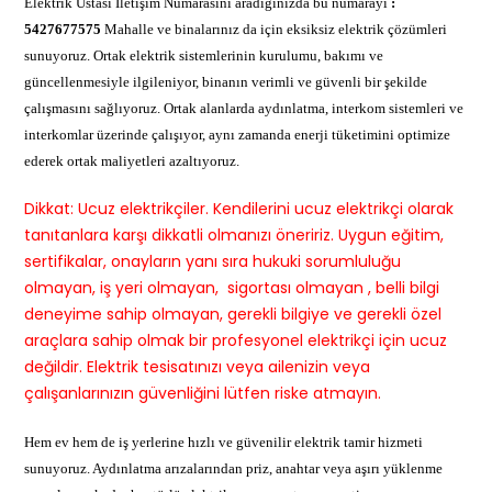
Elektrik Ustası İletişim Numarasını aradığınızda bu numarayı
:
5427677575
Mahalle ve binalarınız da için eksiksiz elektrik çözümleri
sunuyoruz. Ortak elektrik sistemlerinin kurulumu, bakımı ve
güncellenmesiyle ilgileniyor, binanın verimli ve güvenli bir şekilde
çalışmasını sağlıyoruz. Ortak alanlarda aydınlatma, interkom sistemleri ve
interkomlar üzerinde çalışıyor, aynı zamanda enerji tüketimini optimize
ederek ortak maliyetleri azaltıyoruz.
Dikkat: Ucuz elektrikçiler. Kendilerini ucuz elektrikçi olarak
tanıtanlara karşı dikkatli olmanızı öneririz. Uygun eğitim,
sertifikalar, onayların yanı sıra hukuki sorumluluğu
olmayan, iş yeri olmayan, sigortası olmayan , belli bilgi
deneyime sahip olmayan, gerekli bilgiye ve gerekli özel
araçlara sahip olmak bir profesyonel elektrikçi için ucuz
değildir. Elektrik tesisatınızı veya ailenizin veya
çalışanlarınızın güvenliğini lütfen riske atmayın.
Hem ev hem de iş yerlerine hızlı ve güvenilir elektrik tamir hizmeti
sunuyoruz. Aydınlatma arızalarından priz, anahtar veya aşırı yüklenme