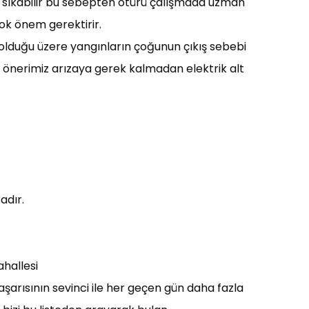
zı sıkabilir bu sebepten ötürü çalışmada uzman
çok önem gerektirir.
ız olduğu üzere yangınların çoğunun çıkış sebebi
ze önerimiz arızaya gerek kalmadan elektrik alt
adır.
ahallesi
aşarısının sevinci ile her geçen gün daha fazla