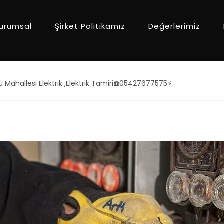
urumsal
Şirket Politikamız
Değerlerimiz
 Mahallesi Elektrik ,Elektrik Tamiri☎️05427677575⚡