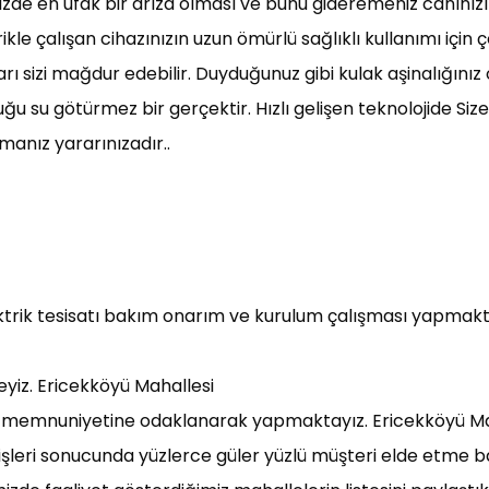
inizde en ufak bir arıza olması ve bunu gideremeniz canını
ikle çalışan cihazınızın uzun ömürlü sağlıklı kullanımı için 
aları sizi mağdur edebilir. Duyduğunuz gibi kulak aşinalığın
ğu su götürmez bir gerçektir. Hızlı gelişen teknolojide Si
tmanız yararınızadır..
ektrik tesisatı bakım onarım ve kurulum çalışması yapmakt
eyiz. Ericekköyü Mahallesi
üşteri memnuniyetine odaklanarak yapmaktayız. Ericekköyü M
k işleri sonucunda yüzlerce güler yüzlü müşteri elde etme b