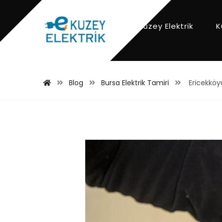
Kuzey Elektrik
K
Blog
Bursa Elektrik Tamiri
Ericekköyü