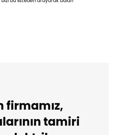
 bizi bu listeden arayarak bulan
n firmamız,
alarının tamiri