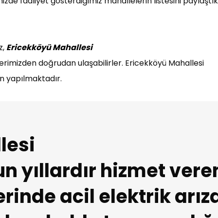
de faaliyet gösterdiğimiz mahallelerin listesini paylaştık
z,
Ericekköyü Mahallesi
gilerimizden doğrudan ulaşabilirler. Ericekköyü Mahallesi
an yapılmaktadır.
lesi
n yıllardır hizmet vere
erinde acil elektrik arız