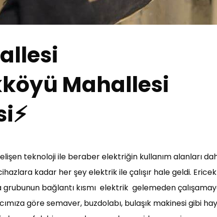
llesi
ekköyü Mahallesi
si⚡
lişen teknoloji ile beraber elektriğin kullanım alanları da
azlara kadar her şey elektrik ile çalışır hale geldi. Erice
rta grubunun bağlantı kısmı elektrik gelemeden çalışamay
mıza göre semaver, buzdolabı, bulaşık makinesi gibi hayat