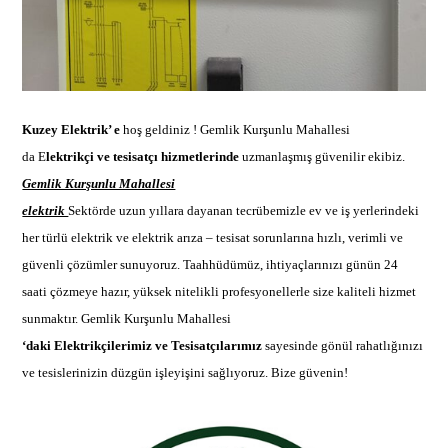
Kuzey Elektrik’ e
hoş geldiniz !
Gemlik Kurşunlu Mahallesi
da E
lektrikçi ve tesisatçı hizmetlerinde
uzmanlaşmış güvenilir ekibi
z.
Gemlik Kurşunlu Mahallesi
elektrik
Sektörde uzun yıllara dayanan tecrübemizle ev ve iş yerlerindeki
her türlü elektrik ve
elektrik arıza –
tesisat sorunlarına hızlı, verimli ve
güvenli çözümler sunuyoruz. Taahhüdümüz, ihtiyaçlarınızı günün 24
saati çözmeye hazır, yüksek nitelikli profesyonellerle size kaliteli hizmet
sunmaktır.
Gemlik Kurşunlu Mahallesi
‘daki Elektrikçilerimiz ve Tesisatçılarımız
sayesinde gönül rahatlığınızı
ve tesislerinizin düzgün işleyişini sağlıyoruz. Bize güvenin!