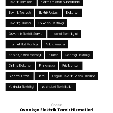
Elektrik Tamircisi
elektrik telefon numaraları
Elektrik Tesisatı
Elektrik Ustası
Elektrikçi
Elektrikçi Bursa
En Yakın Elektrikçi
Güvenilir Elektrik Servisi
İnternet Elektrikçisi
İnternet Hat Montajı
Kablo Arızası
Kablo Çekme Montajı
nilüfer
Nöbetçi Elektrikçi
Online Elektrikçi
Priz Arızası
Priz Montajı
Sigorta Arızası
usta
Uygun Elektrik Bakım Onarım
Yakinda Elektrikçi
Yakindaki Elektrikciler
Önceki
Ovaakça Elektrik Tamir Hizmetleri