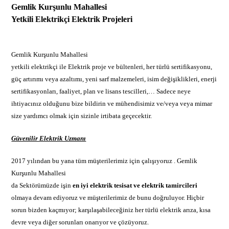
Gemlik Kurşunlu Mahallesi
Yetkili Elektrikçi
Elektrik Projeleri
Gemlik Kurşunlu Mahallesi
yetkili elektrikçi ile Elektrik proje ve bültenleri, her türlü sertifikasyonu,
güç artırımı veya azaltımı, yeni sarf malzemeleri, isim değişiklikleri, enerji
sertifikasyonları, faaliyet, plan ve lisans tescilleri,… Sadece neye
ihtiyacınız olduğunu bize bildirin ve mühendisimiz ve/veya veya mimar
size yardımcı olmak için sizinle irtibata geçecektir.
Güvenilir Elektrik Uzmanı
2017 yılından bu yana tüm müşterilerimiz için çalışıyoruz . Gemlik
Kurşunlu Mahallesi
da Sektörümüzde işin
en iyi
elektrik
tesisat ve elektrik tamircileri
olmaya devam ediyoruz ve müşterilerimiz de bunu doğruluyor. Hiçbir
sorun bizden kaçmıyor; karşılaşabileceğiniz her türlü elektrik arıza, kısa
devre veya diğer sorunları onarıyor ve çözüyoruz.