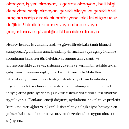
olmayan, iş yeri olmayan, sigortası olmayan , belli bilgi
deneyime sahip olmayan, gerekli bilgiye ve gerekli özel
araçlara sahip olmak bir profesyonel elektrikçi için ucuz
değildir. Elektrik tesisatınızı veya ailenizin veya
çalışanlarınızın güvenliğini lütfen riske atmayın.
Hem ev hem de iş yerlerine hızlı ve güvenilir elektrik tamir hizmeti
sunuyoruz. Aydınlatma arızalarından priz, anahtar veya aşırı yüklenme
sorunlarına kadar her türlü elektrik sorununu tam garanti ve
profesyonellikle çözüyor, sistemin güvenli ve verimli bir şekilde tekrar
çalışmaya dönmesini sağlıyoruz. Gemlik Kurşunlu Mahallesi
Elektrikçi aynı zamanda evlerde, ofislerde veya ticari binalarda yeni
inşaatlarda elektrik kurulumuna da kendini adamıştır. Projenin özel
ihtiyaçlarına göre uyarlanmış elektrik sistemlerini sıfırdan tasarlıyor ve
uyguluyoruz. Planlama, enerji dağıtımı, aydınlatma noktaları ve prizlerin
kurulumu, veri ağları ve güvenlik sistemleriyle ilgileniyor, her şeyin en
yüksek kalite standartlarına ve mevcut düzenlemelere uygun olmasını
sağlıyoruz.