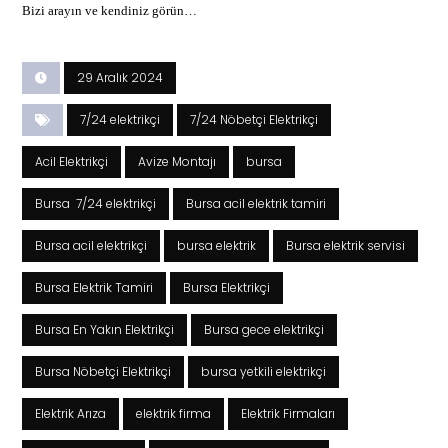
Bizi arayın ve kendiniz görün…
29 Aralık 2024
7/24 elektrikçi
7/24 Nöbetçi Elektrikçi
Acil Elektrikçi
Avize Montajı
bursa
Bursa 7/24 elektrikçi
Bursa acil elektrik tamiri
Bursa acil elektrikçi
bursa elektrik
Bursa elektrik servisi
Bursa Elektrik Tamiri
Bursa Elektrikçi
Bursa En Yakın Elektrikçi
Bursa gece elektrikçi
Bursa Nöbetçi Elektrikçi
bursa yetkili elektrikçi
Elektrik Arıza
elektrik firma
Elektrik Firmaları