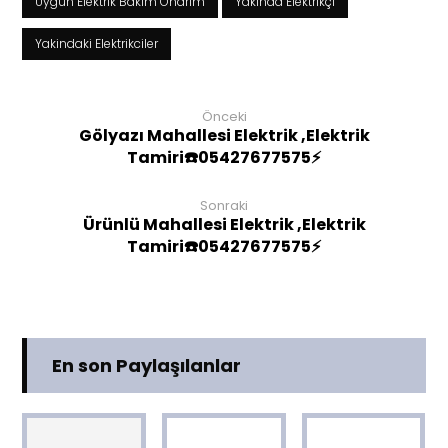
Uygun Elektrik Bakım Onarım
Yakinda Elektrikçi
Yakindaki Elektrikciler
Önceki
Gölyazı Mahallesi Elektrik ,Elektrik
Tamiri☎️05427677575⚡
Sonraki
Ürünlü Mahallesi Elektrik ,Elektrik
Tamiri☎️05427677575⚡
En son Paylaşılanlar