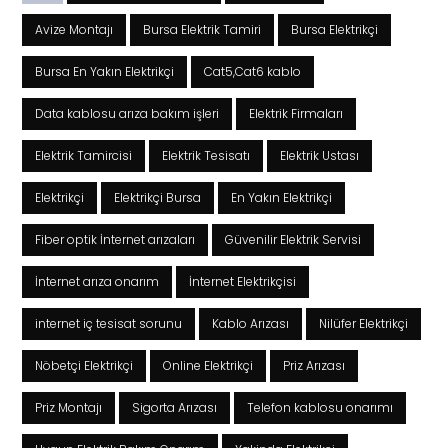
Avize Montajı
Bursa Elektrik Tamiri
Bursa Elektrikçi
Bursa En Yakın Elektrikçi
Cat5,Cat6 kablo
Data kablosu arıza bakım işleri
Elektrik Firmaları
Elektrik Tamircisi
Elektrik Tesisatı
Elektrik Ustası
Elektrikçi
Elektrikçi Bursa
En Yakın Elektrikçi
Fiber optik İnternet arızaları
Güvenilir Elektrik Servisi
İnternet arıza onarım
İnternet Elektrikçisi
internet iç tesisat sorunu
Kablo Arızası
Nilüfer Elektrikçi
Nöbetçi Elektrikçi
Online Elektrikçi
Priz Arızası
Priz Montajı
Sigorta Arızası
Telefon kablosu onarımı