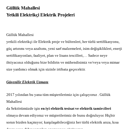
Güllük Mahallesi
Yetkili Elektrikçi
Elektrik Projeleri
Güllük Mahallesi
yetkili elektrikçi ile Elektrik proje ve bültenleri, her türlü sertifikasyonu,
güç artırımı veya azaltımı, yeni sarf malzemeleri, isim değişiklikleri, enerji
sertifikasyonları, faaliyet, plan ve lisans tescilleri,… Sadece neye
ihtiyacınız olduğunu bize bildirin ve mühendisimiz ve/veya veya mimar
size yardımcı olmak için sizinle irtibata geçecektir.
Güvenilir Elektrik Uzmanı
2017 yılından bu yana tüm müşterilerimiz için çalışıyoruz . Güllük
Mahallesi
da Sektörümüzde işin
en iyi
elektrik
tesisat ve elektrik tamircileri
olmaya devam ediyoruz ve müşterilerimiz de bunu doğruluyor. Hiçbir
sorun bizden kaçmıyor; karşılaşabileceğiniz her türlü elektrik arıza, kısa