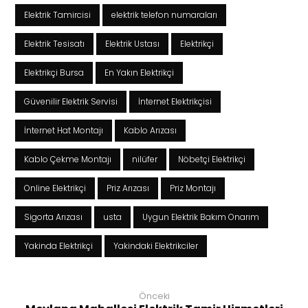
Elektrik Tamircisi
elektrik telefon numaraları
Elektrik Tesisatı
Elektrik Ustası
Elektrikçi
Elektrikçi Bursa
En Yakın Elektrikçi
Güvenilir Elektrik Servisi
İnternet Elektrikçisi
İnternet Hat Montajı
Kablo Arızası
Kablo Çekme Montajı
nilüfer
Nöbetçi Elektrikçi
Online Elektrikçi
Priz Arızası
Priz Montajı
Sigorta Arızası
usta
Uygun Elektrik Bakım Onarım
Yakinda Elektrikçi
Yakindaki Elektrikciler
Önceki