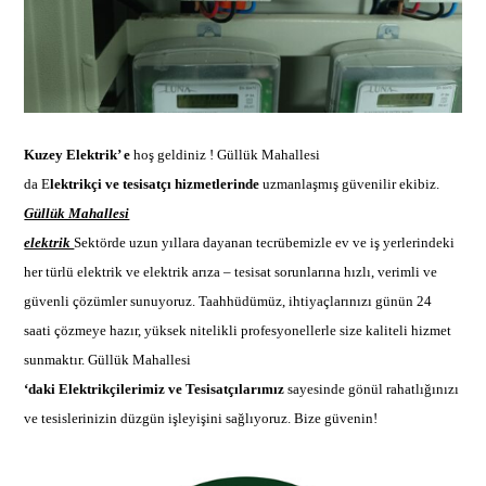
Kuzey Elektrik’ e
hoş geldiniz !
Güllük Mahallesi
da E
lektrikçi ve tesisatçı hizmetlerinde
uzmanlaşmış güvenilir ekibi
z.
Güllük Mahallesi
elektrik
Sektörde uzun yıllara dayanan tecrübemizle ev ve iş yerlerindeki
her türlü elektrik ve
elektrik arıza –
tesisat sorunlarına hızlı, verimli ve
güvenli çözümler sunuyoruz. Taahhüdümüz, ihtiyaçlarınızı günün 24
saati çözmeye hazır, yüksek nitelikli profesyonellerle size kaliteli hizmet
sunmaktır.
Güllük Mahallesi
‘daki Elektrikçilerimiz ve Tesisatçılarımız
sayesinde gönül rahatlığınızı
ve tesislerinizin düzgün işleyişini sağlıyoruz. Bize güvenin!