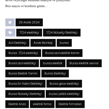
devre veya diğer sorunları onarıyor ve çözüyoruz.
Bizi arayın ve kendiniz görün…
29 Aralık 2024
7/24 elektrikçi
7/24 Nöbetçi Elektrikçi
Acil Elektrikçi
Avize Montajı
bursa
Bursa 7/24 elektrikçi
Bursa acil elektrik tamiri
Bursa acil elektrikçi
bursa elektrik
Bursa elektrik servisi
Bursa Elektrik Tamiri
Bursa Elektrikçi
Bursa En Yakın Elektrikçi
Bursa gece elektrikçi
Bursa Nöbetçi Elektrikçi
bursa yetkili elektrikçi
Elektrik Arıza
elektrik firma
Elektrik Firmaları