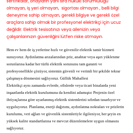
sertifikalar, onayların yanı sıra hukuki sorumluluğu
olmayan, iş yeri olmayan, sigortası olmayan , belli bilgi
deneyime sahip olmayan, gerekli bilgiye ve gerekli özel
araçlara sahip olmak bir profesyonel elektrikçi için ucuz
değildir. Elektrik tesisatınızı veya ailenizin veya
çalışanlarınızın güvenliğini lütfen riske atmayın.
Hem ev hem de iş yerlerine hızlı ve güvenilir elektrik tamir hizmeti
sunuyoruz. Aydınlatma arızalarından priz, anahtar veya aşırı yüklenme
sorunlarına kadar her türlü elektrik sorununu tam garanti ve
profesyonellikle çözüyor, sistemin güvenli ve verimli bir şekilde tekrar
çalışmaya dönmesini sağlıyoruz. Güllük Mahallesi
Elektrikçi aynı zamanda evlerde, ofislerde veya ticari binalarda yeni
inşaatlarda elektrik kurulumuna da kendini adamıştır. Projenin özel
ihtiyaçlarına göre uyarlanmış elektrik sistemlerini sıfırdan tasarlıyor ve
uyguluyoruz. Planlama, enerji dağıtımı, aydınlatma noktaları ve prizlerin
kurulumu, veri ağları ve güvenlik sistemleriyle ilgileniyor, her şeyin en
yüksek kalite standartlarına ve mevcut düzenlemelere uygun olmasını
sağlıyoruz.